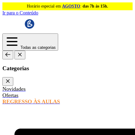
Horário especial em
AGOSTO
:
das 7h às 15h.
Ir para o Conteúdo
Todas as categorias
Categorias
Novidades
Ofertas
REGRESSO ÀS AULAS