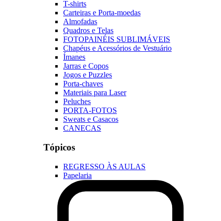
T-shirts
Carteiras e Porta-moedas
Almofadas
Quadros e Telas
FOTOPAINÉIS SUBLIMÁVEIS
Chapéus e Acessórios de Vestuário
Ímanes
Jarras e Copos
Jogos e Puzzles
Porta-chaves
Materiais para Laser
Peluches
PORTA-FOTOS
Sweats e Casacos
CANECAS
Tópicos
REGRESSO ÀS AULAS
Papelaria