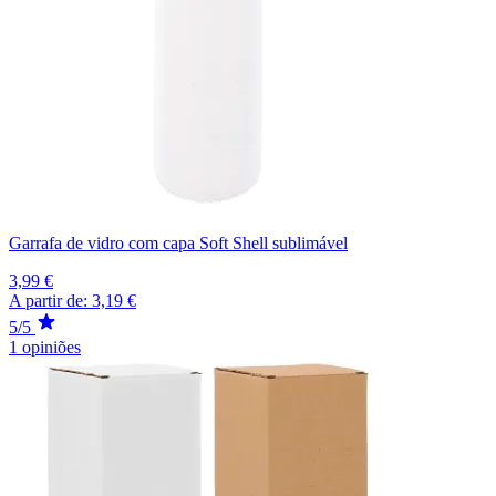
Garrafa de vidro com capa Soft Shell sublimável
3,99 €
A partir de:
3,19 €
5/5
1 opiniões