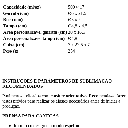
Capacidade (ml/oz)
500 ≈ 17
Garrafa (cm)
Ø6 x 21,5
Boca (cm)
Ø3 x 2
Tampa (cm)
Ø4,8 x 4,5
Área personalizável garrafa (cm)
20 x 16,5
Área personalizável tampa (cm)
Ø4,8
Caixa (cm)
7 x 23,5 x 7
Peso (g)
254
INSTRUÇÕES E PARÂMETROS DE SUBLIMAÇÃO
RECOMENDADOS
Parâmetros indicados com
caráter orientativo
. Recomenda-se fazer
testes prévios para realizar os ajustes necessários antes de iniciar a
produção.
PRENSA PARA CANECAS
Imprima o design em
modo espelho