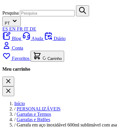
Pesquisa
PT
ES
EN
FR
IT
DE
Blog
Ajuda
Diário
Conta
Favoritos
Carrinho
Meu carrinho
Início
/
PERSONALIZÁVEIS
/
Garrafas e Termos
/
Garrafas e Bidões
/
Garrafa em aço inoxidável 600ml sublimável com asa