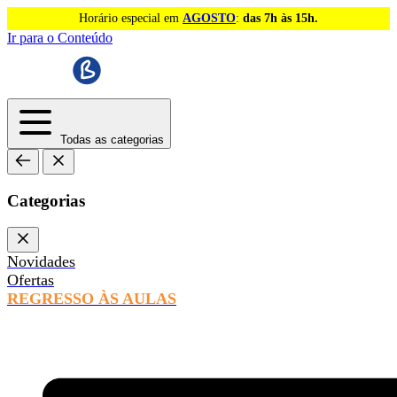
Horário especial em
AGOSTO
:
das 7h às 15h.
Ir para o Conteúdo
Todas as categorias
Categorias
Novidades
Ofertas
REGRESSO ÀS AULAS