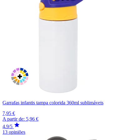
Garrafas infantis tampa colorida 360ml sublimáveis
7,95 €
A partir de:
5,96 €
4.9/5
13 opiniões