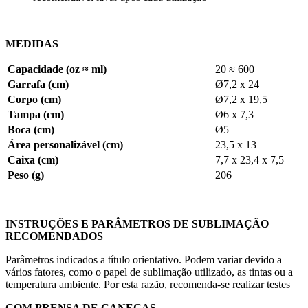
MEDIDAS
Capacidade (oz ≈ ml)
20 ≈ 600
Garrafa (cm)
Ø7,2 x 24
Corpo (cm)
Ø7,2 x 19,5
Tampa (cm)
Ø6 x 7,3
Boca (cm)
Ø5
Área personalizável (cm)
23,5 x 13
Caixa (cm)
7,7 x 23,4 x 7,5
Peso (g)
206
INSTRUÇÕES E PARÂMETROS DE SUBLIMAÇÃO
RECOMENDADOS
Parâmetros indicados a título orientativo. Podem variar devido a
vários fatores, como o papel de sublimação utilizado, as tintas ou a
temperatura ambiente. Por esta razão, recomenda-se realizar testes
COM PRENSA DE CANECAS