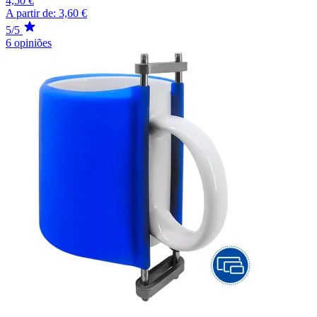
4,50 €
A partir de:
3,60 €
5/5
6 opiniões