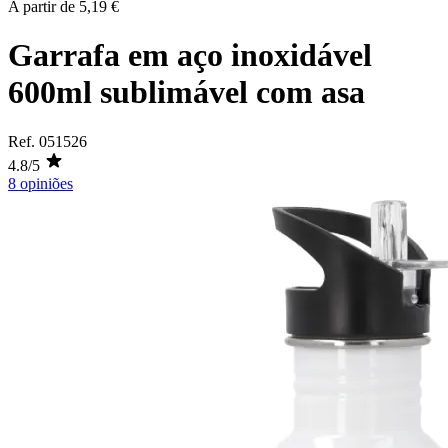
A partir de
5,19 €
Garrafa em aço inoxidável
600ml sublimável com asa
Ref.
051526
4.8/5
8 opiniões