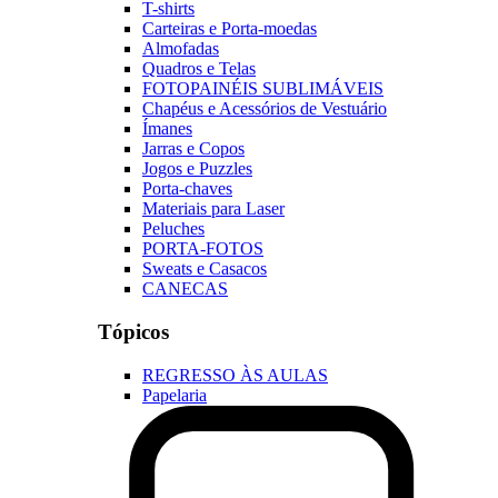
T-shirts
Carteiras e Porta-moedas
Almofadas
Quadros e Telas
FOTOPAINÉIS SUBLIMÁVEIS
Chapéus e Acessórios de Vestuário
Ímanes
Jarras e Copos
Jogos e Puzzles
Porta-chaves
Materiais para Laser
Peluches
PORTA-FOTOS
Sweats e Casacos
CANECAS
Tópicos
REGRESSO ÀS AULAS
Papelaria