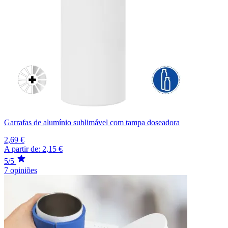
Garrafas de alumínio sublimável com tampa doseadora
2,69 €
A partir de:
2,15 €
5/5
7 opiniões