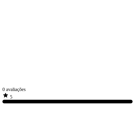
0
avaliações
5