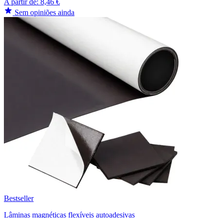
A partir de:
8,46 €
Sem opiniões ainda
Bestseller
Lâminas magnéticas flexíveis autoadesivas