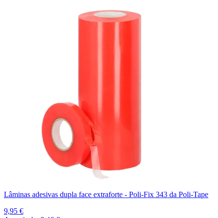
Lâminas adesivas dupla face extraforte - Poli-Fix 343 da Poli-Tape
9,95 €