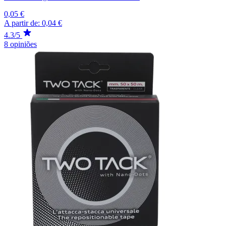
0,05 €
A partir de:
0,04 €
4.3/5
8 opiniões