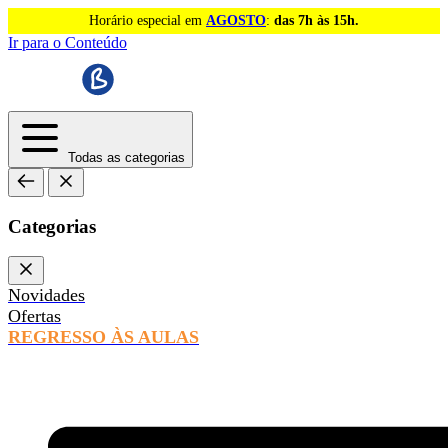
Horário especial em
AGOSTO
:
das 7h às 15h.
Ir para o Conteúdo
Todas as categorias
Categorias
Novidades
Ofertas
REGRESSO ÀS AULAS