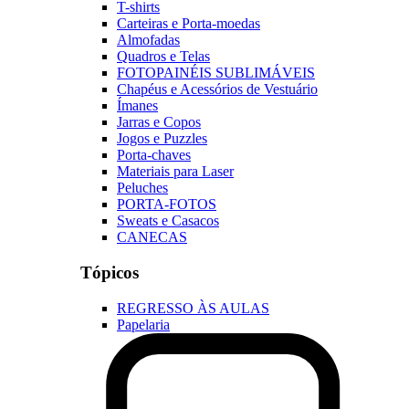
T-shirts
Carteiras e Porta-moedas
Almofadas
Quadros e Telas
FOTOPAINÉIS SUBLIMÁVEIS
Chapéus e Acessórios de Vestuário
Ímanes
Jarras e Copos
Jogos e Puzzles
Porta-chaves
Materiais para Laser
Peluches
PORTA-FOTOS
Sweats e Casacos
CANECAS
Tópicos
REGRESSO ÀS AULAS
Papelaria