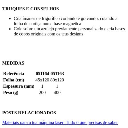
TRUQUES E CONSELHOS
Cria ímanes de frigorífico cortando e gravando, colando a
folha de cortiça numa base magnética
Cole sobre um azulejo previamente personalizado e cria bases
de copos originais com os teus designs
MEDIDAS
Referência
051164
051163
Folha (cm)
45x120
80x120
Espessura (mm)
1
1
Peso (g)
200
400
POSTS RELACIONADOS
Materiais para a tua máquina laser: Tudo o que precisas de saber