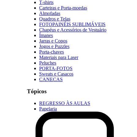
T-shirts
Carteiras e Porta-moedas
Almofadas
Quadros e Telas
FOTOPAINÉIS SUBLIMÁVEIS
Chapéus e Acessórios de Vestuário
Ímanes
Jarras e Copos
Jogos e Puzzles
Porta-chaves
Materiais para Laser
Peluches
PORTA-FOTOS
Sweats e Casacos
CANECAS
Tópicos
REGRESSO ÀS AULAS
Papelaria