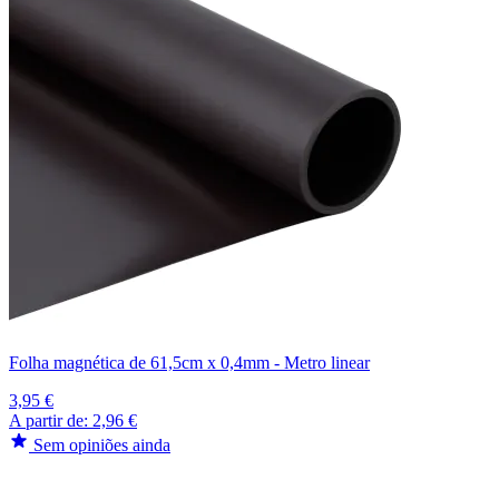
Folha magnética de 61,5cm x 0,4mm - Metro linear
3,95 €
A partir de:
2,96 €
Sem opiniões ainda