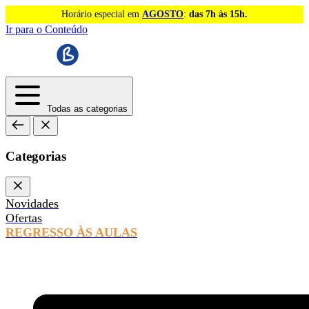
Horário especial em
AGOSTO
:
das 7h às 15h.
Ir para o Conteúdo
Todas as categorias
Categorias
Novidades
Ofertas
REGRESSO ÀS AULAS