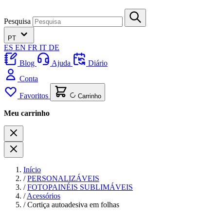
Pesquisa
PT
ES
EN
FR
IT
DE
Blog
Ajuda
Diário
Conta
Favoritos
Carrinho
Meu carrinho
Início
/
PERSONALIZÁVEIS
/
FOTOPAINÉIS SUBLIMÁVEIS
/
Acessórios
/
Cortiça autoadesiva em folhas