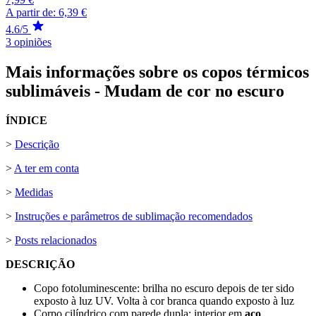
A partir de:
6,39 €
4.6/5
3 opiniões
Mais informações sobre os copos térmicos
sublimáveis - Mudam de cor no escuro
ÍNDICE
>
Descrição
>
A ter em conta
>
Medidas
>
Instruções e parâmetros de sublimação recomendados
>
Posts relacionados
DESCRIÇÃO
Copo fotoluminescente: brilha no escuro depois de ter sido
exposto à luz UV. Volta à cor branca quando exposto à luz
Corpo cilíndrico com parede dupla: interior em
aço