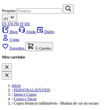
Pesquisa
PT
ES
EN
FR
IT
DE
Blog
Ajuda
Diário
Conta
Favoritos
Carrinho
Meu carrinho
Início
/
PERSONALIZÁVEIS
/
Jarras e Copos
/
Copos e Taças
/
Copos térmicos sublimáveis - Mudam de cor no escuro