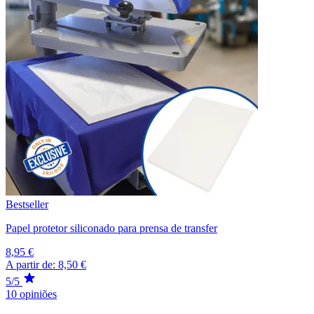
Bestseller
Papel protetor siliconado para prensa de transfer
8,95 €
A partir de:
8,50 €
5/5
10 opiniões