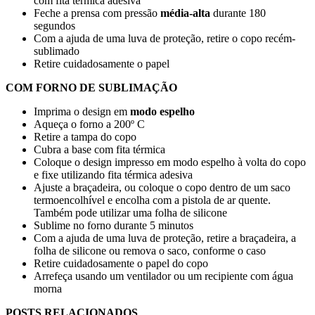
com fita térmica adesiva
Feche a prensa com pressão
média-alta
durante
180
segundos
Com a ajuda de uma luva de proteção, retire o copo recém-
sublimado
Retire cuidadosamente o papel
COM FORNO DE SUBLIMAÇÃO
Imprima o design em
modo espelho
Aqueça o forno a
200º C
Retire a tampa do copo
Cubra a base com fita térmica
Coloque o design impresso em modo espelho à volta do copo
e fixe utilizando fita térmica adesiva
Ajuste a braçadeira, ou coloque o copo dentro de um saco
termoencolhível e encolha com a pistola de ar quente.
Também pode utilizar uma folha de silicone
Sublime no forno durante
5 minutos
Com a ajuda de uma luva de proteção, retire a braçadeira, a
folha de silicone ou remova o saco, conforme o caso
Retire cuidadosamente o papel do copo
Arrefeça usando um ventilador ou um recipiente com água
morna
POSTS RELACIONADOS