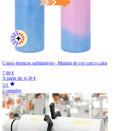
Copos térmicos sublimáveis - Mudam de cor com o calor
7,99 €
A partir de:
6,39 €
5/5
2 opiniões