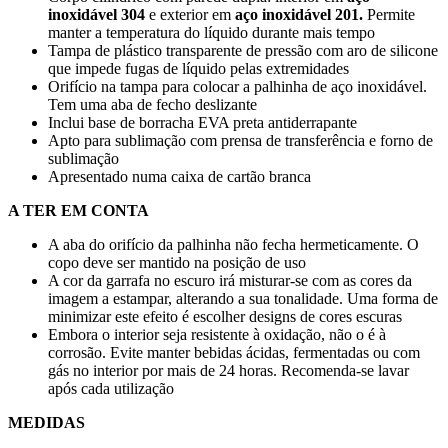
inoxidável 304
e exterior em
aço inoxidável 201.
Permite
manter a temperatura do líquido durante mais tempo
Tampa de plástico transparente de pressão com aro de silicone
que impede fugas de líquido pelas extremidades
Orifício na tampa para colocar a palhinha de aço inoxidável.
Tem uma aba de fecho deslizante
Inclui base de borracha EVA preta antiderrapante
Apto para sublimação com prensa de transferência e forno de
sublimação
Apresentado numa caixa de cartão branca
A TER EM CONTA
A aba do orifício da palhinha não fecha hermeticamente. O
copo deve ser mantido na posição de uso
A cor da garrafa no escuro irá misturar-se com as cores da
imagem a estampar, alterando a sua tonalidade. Uma forma de
minimizar este efeito é escolher designs de cores escuras
Embora o interior seja resistente à oxidação, não o é à
corrosão. Evite manter bebidas ácidas, fermentadas ou com
gás no interior por mais de 24 horas. Recomenda-se lavar
após cada utilização
MEDIDAS