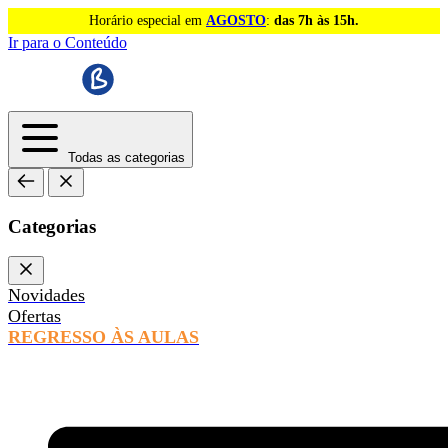
Horário especial em
AGOSTO
:
das 7h às 15h.
Ir para o Conteúdo
Todas as categorias
Categorias
Novidades
Ofertas
REGRESSO ÀS AULAS