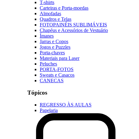
T-shirts
Carteiras e Porta-moedas
Almofadas
Quadros e Telas
FOTOPAINÉIS SUBLIMÁVEIS
Chapéus e Acessórios de Vestuário
Ímanes
Jarras e Copos
Jogos e Puzzles
Porta-chaves
Materiais para Laser
Peluches
PORTA-FOTOS
Sweats e Casacos
CANECAS
Tópicos
REGRESSO ÀS AULAS
Papelaria