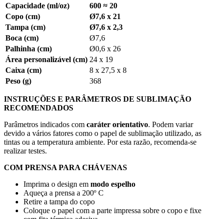
Capacidade (ml/oz)
600 ≈
20
Copo (cm)
Ø7,6 x 21
Tampa (cm)
Ø7,6 x 2,3
Boca (cm)
Ø7,6
Palhinha (cm)
Ø0,6 x 26
Área personalizável (cm)
24 x 19
Caixa (cm)
8 x 27,5 x 8
Peso (g)
368
INSTRUÇÕES E PARÂMETROS DE SUBLIMAÇÃO
RECOMENDADOS
Parâmetros indicados com
caráter orientativo
. Podem variar
devido a vários fatores como o papel de sublimação utilizado, as
tintas ou a temperatura ambiente. Por esta razão, recomenda-se
realizar testes.
COM PRENSA PARA CHÁVENAS
Imprima o design em
modo espelho
Aqueça a prensa a
200º C
Retire a tampa do copo
Coloque o papel com a parte impressa sobre o copo e fixe