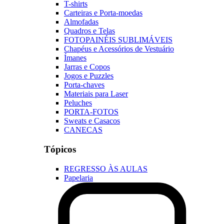
T-shirts
Carteiras e Porta-moedas
Almofadas
Quadros e Telas
FOTOPAINÉIS SUBLIMÁVEIS
Chapéus e Acessórios de Vestuário
Ímanes
Jarras e Copos
Jogos e Puzzles
Porta-chaves
Materiais para Laser
Peluches
PORTA-FOTOS
Sweats e Casacos
CANECAS
Tópicos
REGRESSO ÀS AULAS
Papelaria