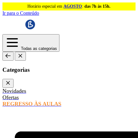
Horário especial em
AGOSTO
:
das 7h às 15h.
Ir para o Conteúdo
Todas as categorias
Categorias
Novidades
Ofertas
REGRESSO ÀS AULAS