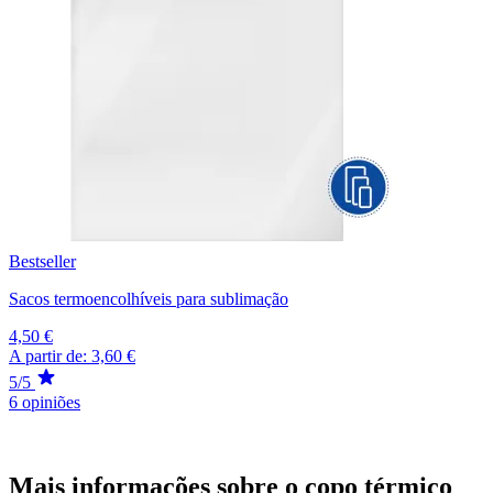
Bestseller
Sacos termoencolhíveis para sublimação
4,50 €
A partir de:
3,60 €
5/5
6 opiniões
Mais informações sobre o copo térmico