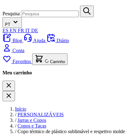
Pesquisa
PT
ES
EN
FR
IT
DE
Blog
Ajuda
Diário
Conta
Favoritos
Carrinho
Meu carrinho
Início
/
PERSONALIZÁVEIS
/
Jarras e Copos
/
Copos e Taças
/
Copo térmico de plástico sublimável e respetivo molde