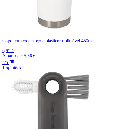
Copo térmico em aço e plástico sublimável 450ml
6,95 €
A partir de:
5,56 €
5/5
1 opiniões