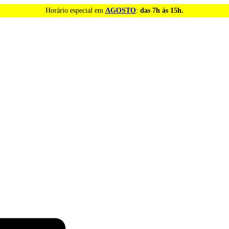
Horário especial em
AGOSTO
:
das 7h às 15h.