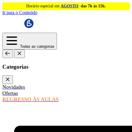
Horário especial em
AGOSTO
:
das 7h às 15h.
Ir para o Conteúdo
Todas as categorias
Categorias
Novidades
Ofertas
REGRESSO ÀS AULAS