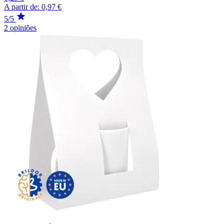
A partir de:
0,97 €
5/5
2 opiniões