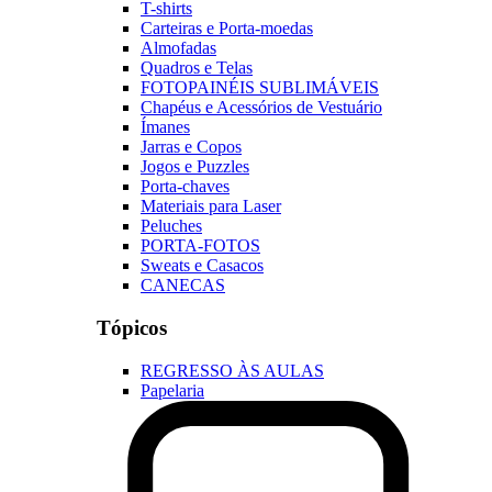
T-shirts
Carteiras e Porta-moedas
Almofadas
Quadros e Telas
FOTOPAINÉIS SUBLIMÁVEIS
Chapéus e Acessórios de Vestuário
Ímanes
Jarras e Copos
Jogos e Puzzles
Porta-chaves
Materiais para Laser
Peluches
PORTA-FOTOS
Sweats e Casacos
CANECAS
Tópicos
REGRESSO ÀS AULAS
Papelaria