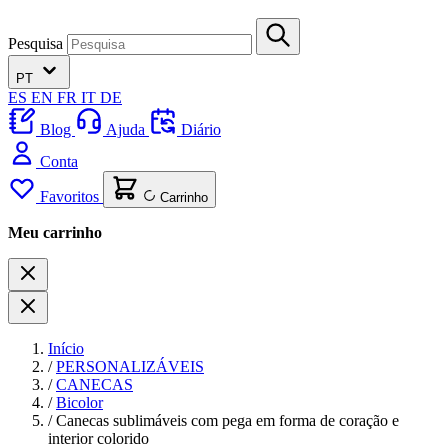
Pesquisa
PT
ES
EN
FR
IT
DE
Blog
Ajuda
Diário
Conta
Favoritos
Carrinho
Meu carrinho
Início
/
PERSONALIZÁVEIS
/
CANECAS
/
Bicolor
/
Canecas sublimáveis com pega em forma de coração e
interior colorido