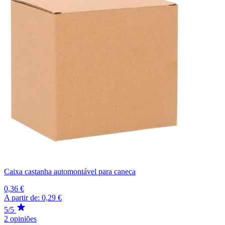
Caixa castanha automontável para caneca
0,36 €
A partir de:
0,29 €
5/5
2 opiniões