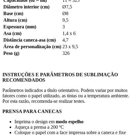
Capacidade (oz ≈ ml)
11 ≈ 325
Diâmetro interior (cm)
Ø7,5
Base (cm)
Ø8
Altura (cm)
9,5
Espessura (mm)
3
Asa (cm)
1,4 x 6
Distância caneca-asa (cm)
4,7
Área de personalização (cm)
23 x 9,5
Peso (g)
326
INSTRUÇÕES E PARÂMETROS DE SUBLIMAÇÃO
RECOMENDADOS
Parâmetros indicados a título orientativo. Podem variar por muitos
fatores como o papel utilizado, as tintas ou a temperatura ambiente.
Por esta razão, recomenda-se realizar testes.
PRENSA PARA CANECAS
Imprima o design em
modo espelho
Aqueça a prensa a
200 ºC
Coloque o papel com a face impressa sobre a caneca e fixe