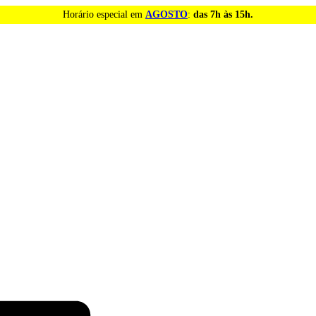
Horário especial em
AGOSTO
:
das 7h às 15h.