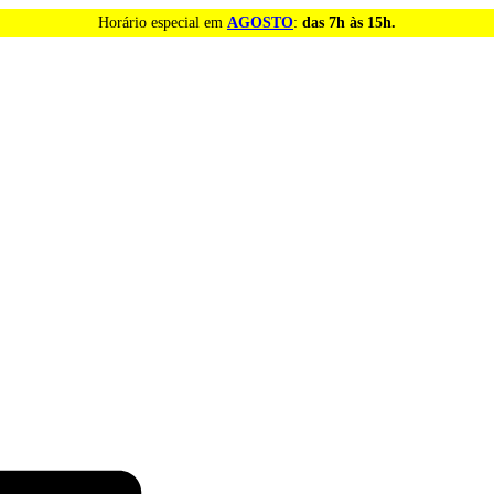
Horário especial em
AGOSTO
:
das 7h às 15h.