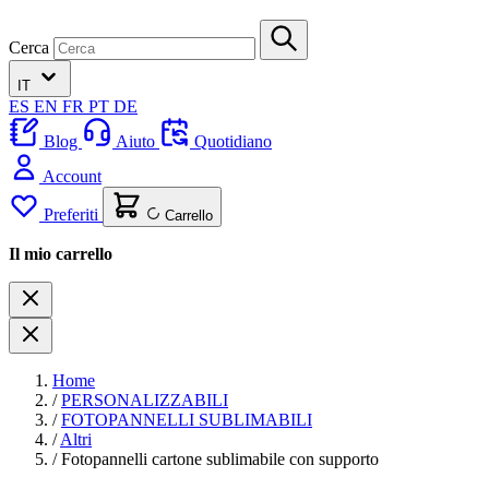
Cerca
IT
ES
EN
FR
PT
DE
Blog
Aiuto
Quotidiano
Account
Preferiti
Carrello
Il mio carrello
Home
/
PERSONALIZZABILI
/
FOTOPANNELLI SUBLIMABILI
/
Altri
/
Fotopannelli cartone sublimabile con supporto