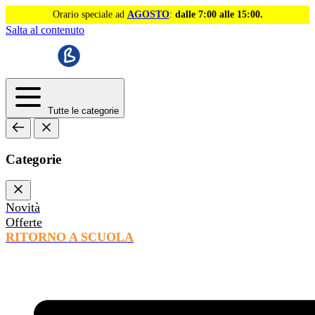
Orario speciale ad
AGOSTO
:
dalle 7:00 alle 15:00.
Salta al contenuto
Tutte le categorie
Categorie
Novità
Offerte
RITORNO A SCUOLA