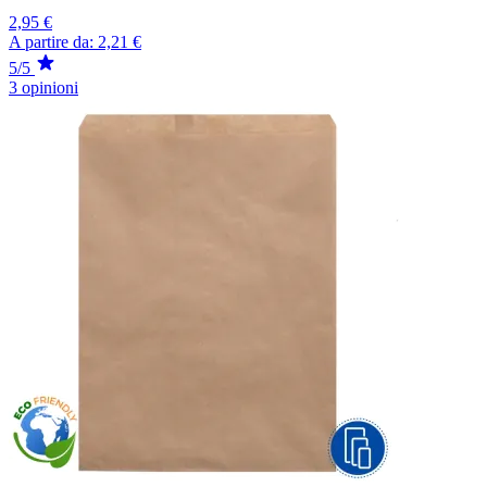
2,95 €
A partire da:
2,21 €
5/5
3 opinioni