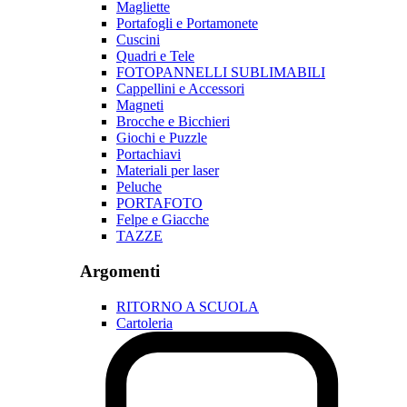
Magliette
Portafogli e Portamonete
Cuscini
Quadri e Tele
FOTOPANNELLI SUBLIMABILI
Cappellini e Accessori
Magneti
Brocche e Bicchieri
Giochi e Puzzle
Portachiavi
Materiali per laser
Peluche
PORTAFOTO
Felpe e Giacche
TAZZE
Argomenti
RITORNO A SCUOLA
Cartoleria