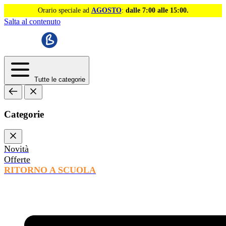
Orario speciale ad
AGOSTO
:
dalle 7:00 alle 15:00.
Salta al contenuto
Tutte le categorie
Categorie
Novità
Offerte
RITORNO A SCUOLA