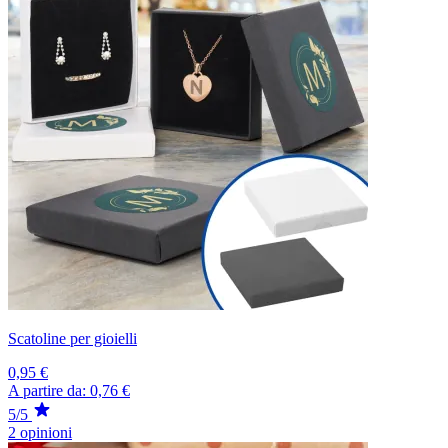
Scatoline per gioielli
0,95 €
A partire da:
0,76 €
5/5
2 opinioni