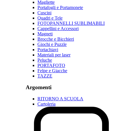
Magliette
Portafogli e Portamonete
Cuscini
Quadri e Tele
FOTOPANNELLI SUBLIMABILI
Cappellini e Accessori
Magneti
Brocche e Bicchieri
Giochi e Puzzle
Portachiavi
Materiali per laser
Peluche
PORTAFOTO
Felpe e Giacche
TAZZE
Argomenti
RITORNO A SCUOLA
Cartoleria