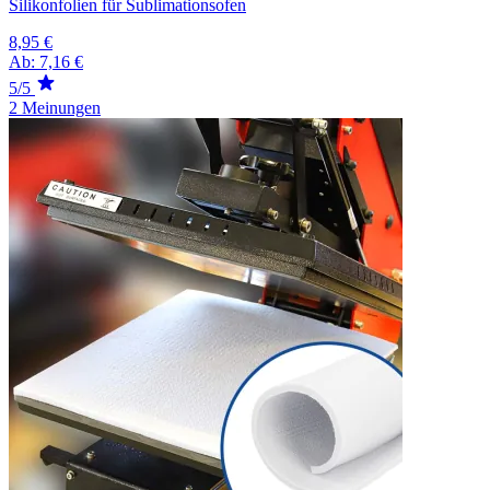
Silikonfolien für Sublimationsofen
8,95 €
Ab:
7,16 €
5/5
2 Meinungen