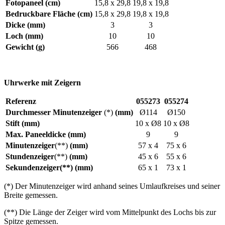
Fotopaneel (cm)
15,8 x 29,8
19,8 x 19,8
Bedruckbare Fläche (cm)
15,8 x 29,8
19,8 x 19,8
Dicke (mm)
3
3
Loch (mm)
10
10
Gewicht (g)
566
468
Uhrwerke mit Zeigern
Referenz
055273
055274
Durchmesser Minutenzeiger
(*)
(mm)
Ø114
Ø150
Stift (mm)
10 x Ø8
10 x Ø8
Max. Paneeldicke (mm)
9
9
Minutenzeiger
(**)
(mm)
57 x 4
75 x 6
Stundenzeiger
(**)
(mm)
45 x 6
55 x 6
Sekundenzeiger
(**)
(mm)
65 x 1
73 x 1
(*)
Der Minutenzeiger wird anhand seines Umlaufkreises und seiner
Breite gemessen.
(**)
Die Länge der Zeiger wird vom Mittelpunkt des Lochs bis zur
Spitze gemessen.