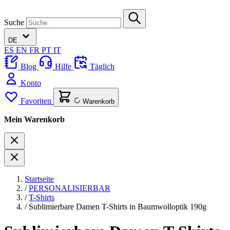
Suche
DE
ES
EN
FR
PT
IT
Blog
Hilfe
Täglich
Konto
Favoriten
Warenkorb
Mein Warenkorb
Startseite
/
PERSONALISIERBAR
/
T-Shirts
/
Sublimierbare Damen T-Shirts in Baumwolloptik 190g