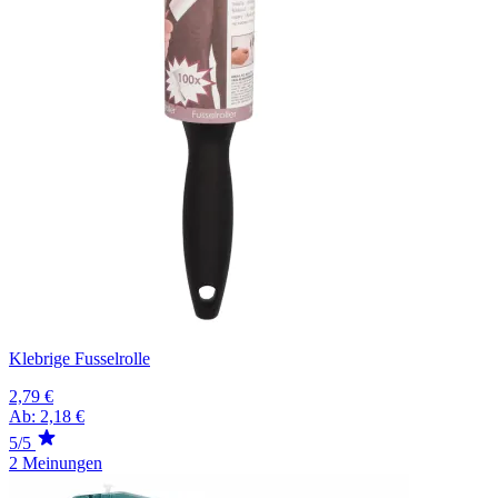
Klebrige Fusselrolle
2,79 €
Ab:
2,18 €
5/5
2 Meinungen