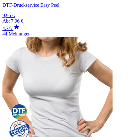
DTF-Druckservice Easy Peel
9,95 €
Ab:
7,96 €
4.7/5
44 Meinungen