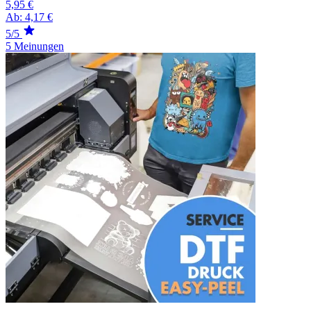
5,95 €
Ab:
4,17 €
5/5
5 Meinungen