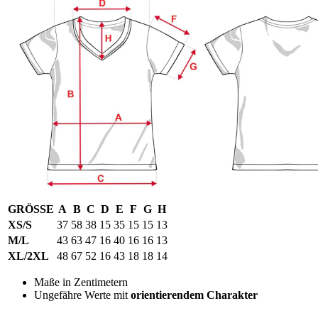
GRÖSSE
A
B
C
D
E
F
G
H
XS/S
37
58
38
15
35
15
15
13
M/L
43
63
47
16
40
16
16
13
XL/2XL
48
67
52
16
43
18
18
14
Maße in Zentimetern
Ungefähre Werte mit
orientierendem Charakter