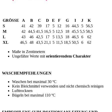
GRÖSSE
A
B
C
D
E
F
G
I
J
K
S
41
42
39
17
5
12
16
44,5
5
56,5
M
42
44,5
41,5
16,5
5
12,5
18
45,5
5,5
58,5
L
43
46
42,5
17
5
13,5
18
46,5
6
62
XL
46,5
48
43,5
21,1
5
11,5
18,5
50,5
6
62
Maße in Zentimetern
Ungefähre Werte mit
orientierendem Charakter
WASCHEMPFEHLUNGEN
Waschen bei maximal
30 ºC
Kein Bleichmittel verwenden und nicht chemisch reinigen
Lufttrocknen
Bügeln bei maximal
110 ºC