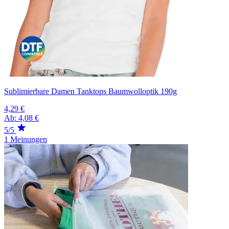
Sublimierbare Damen Tanktops Baumwolloptik 190g
4,29 €
Ab:
4,08 €
5/5
1 Meinungen