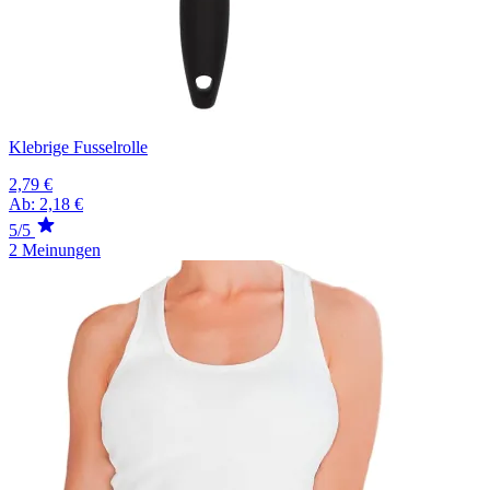
Klebrige Fusselrolle
2,79 €
Ab:
2,18 €
5/5
2 Meinungen