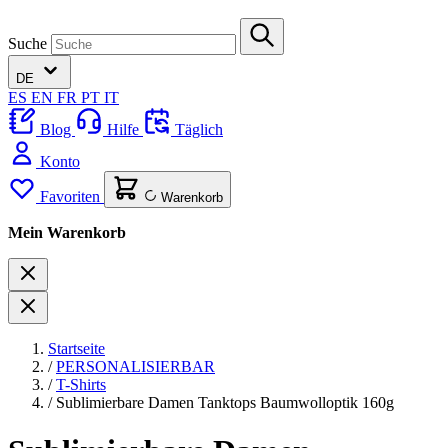
Suche
DE
ES
EN
FR
PT
IT
Blog
Hilfe
Täglich
Konto
Favoriten
Warenkorb
Mein Warenkorb
Startseite
/
PERSONALISIERBAR
/
T-Shirts
/
Sublimierbare Damen Tanktops Baumwolloptik 160g