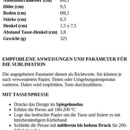
Außendurchmesser (cm)
Ø8,1
Höhe (cm)
9,5
Boden (cm)
Ø8,1
Stärke (cm)
0,3
Henkel (cm)
1,5 x 7,5
Abstand Tasse-Henkel (cm)
3,8
Gewicht (g)
325
EMPFOHLENE ANWEISUNGEN UND PARAMETER FÜR
DIE SUBLIMATION
Die angegebenen Parameter dienen als Richtwerte. Sie können je
nach verwendetem Papier, Tinten oder Umgebungstemperatur
variieren. Daher wird empfohlen, Tests durchzuführen.
MIT TASSENPRESSE
Drucke das Design im
Spiegelmodus
Erhitze die Presse auf
180-200 ºC
Lege das bedruckte Papier um die Tasse und fixiere es mit
hitzebeständigem Klebeband
Schließe die Presse mit
mittlerem bis hohem Druck
für
200-