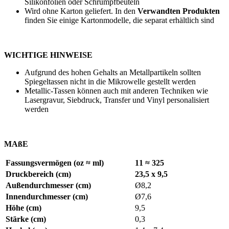
Silikonfolien oder Schrumpfbeuteln
Wird ohne Karton geliefert. In den
Verwandten Produkten
finden Sie einige Kartonmodelle, die separat erhältlich sind
WICHTIGE HINWEISE
Aufgrund des hohen Gehalts an Metallpartikeln sollten
Spiegeltassen nicht in die Mikrowelle gestellt werden
Metallic-Tassen können auch mit anderen Techniken wie
Lasergravur
,
Siebdruck
,
Transfer
und
Vinyl
personalisiert
werden
MAßE
Fassungsvermögen (oz ≈ ml)
11 ≈ 325
Druckbereich (cm)
23,5 x 9,5
Außendurchmesser (cm)
Ø8,2
Innendurchmesser (cm)
Ø7,6
Höhe (cm)
9,5
Stärke (cm)
0,3