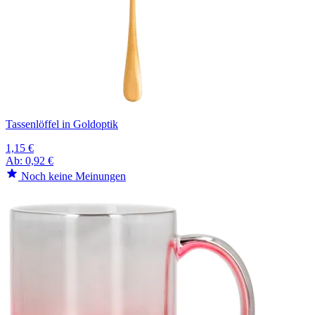
Tassenlöffel in Goldoptik
1,15 €
Ab:
0,92 €
Noch keine Meinungen