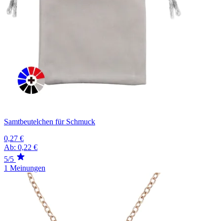
Samtbeutelchen für Schmuck
0,27 €
Ab:
0,22 €
5/5
1 Meinungen