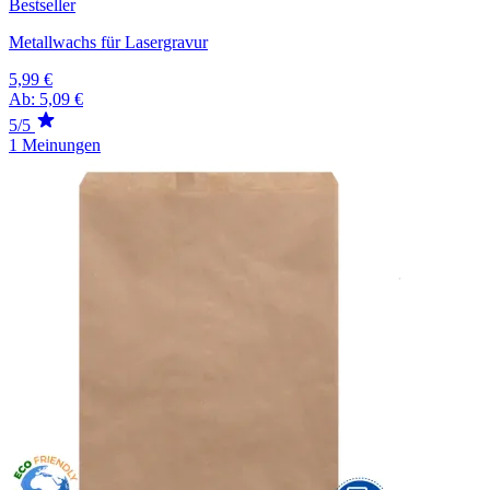
Bestseller
Metallwachs für Lasergravur
5,99 €
Ab:
5,09 €
5/5
1 Meinungen