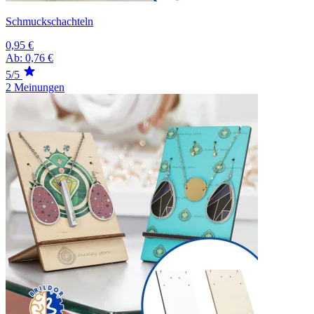
Schmuckschachteln
0,95 €
Ab:
0,76 €
5/5
2 Meinungen