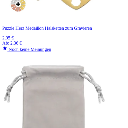
Puzzle Herz Medaillon Halsketten zum Gravieren
2,95 €
Ab:
2,36 €
Noch keine Meinungen