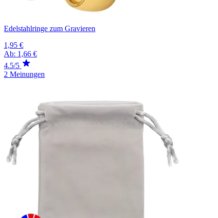
Edelstahlringe zum Gravieren
1,95 €
Ab:
1,66 €
4.5/5
2 Meinungen