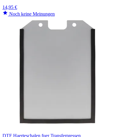
14,95 €
Noch keine Meinungen
DTF Haerteschalen fuer Transferpressen