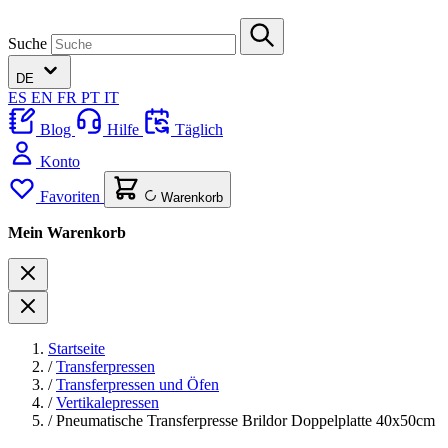
Suche
DE
ES
EN
FR
PT
IT
Blog
Hilfe
Täglich
Konto
Favoriten
Warenkorb
Mein Warenkorb
Startseite
/
Transferpressen
/
Transferpressen und Öfen
/
Vertikalepressen
/
Pneumatische Transferpresse Brildor Doppelplatte 40x50cm