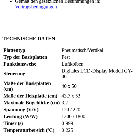
Gemäß den gesetzlichen Bestimmungen in:
Vertragsbedingungen
TECHNISCHE DATEN
Plattentyp
Pneumatisch/Vertikal
Typ der Basisplatten
Fest
Funktionsweise
Luftkolben
Digitales LCD-Display Modell GY-
Steuerung
06
Maße der Basisplatten
40 x 50
(cm)
Maße der Heizplatte (cm)
43,7 x 53
Maximale Bügeldicke (cm)
3,2
Spannung (V/V)
120 / 220
Leistung (W/W)
1200 / 1800
Timer (s)
0-999
Temperaturbereich (ºC)
0-225