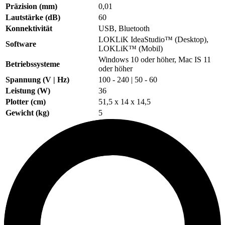
Präzision (mm)
0,01
Lautstärke (dB)
60
Konnektivität
USB, Bluetooth
LOKLiK IdeaStudio™ (Desktop),
Software
LOKLiK™ (Mobil)
Windows 10 oder höher, Mac IS 11
Betriebssysteme
oder höher
Spannung (V | Hz)
100
-
240
|
50
-
60
Leistung (W)
36
Plotter (cm)
51,5 x 14 x 14,5
Gewicht (kg)
5