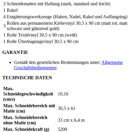
3
Schneidematten mit Haftung (stark, standard und leicht)
1
Rakel
4
Entgitterungswerkzeuge (Haken, Nadel, Rakel und Auffangring)
Rollen aus permanentem Klebevinyl
30,5 x 90 cm
(matt rot, matt
3
schwarz und glänzend gold)
1
Rolle Textilvinyl
30,5 x 90 cm
(weiß)
1
Rolle Übertragungsvinyl
30,5 x 90 cm
GARANTIE
Gemäß den gesetzlichen Bestimmungen unter:
Allgemeine
Geschäftsbedingungen
TECHNISCHE DATEN
Max.
Schneidegeschwindigkeit
10,16
(cm/s)
Max. Schneidebereich mit
30,5 x 61
Matte (cm)
Max. Schneidebereich
33 cm x 6,4 m
ohne Matte (cm)
Max. Schneidekraft (g)
5200