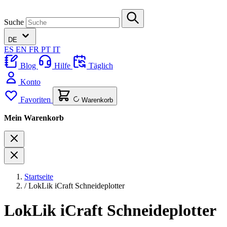
Suche
DE
ES
EN
FR
PT
IT
Blog
Hilfe
Täglich
Konto
Favoriten
Warenkorb
Mein Warenkorb
Startseite
/
LokLik iCraft Schneideplotter
LokLik iCraft Schneideplotter