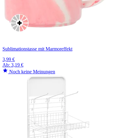
Sublimationstasse mit Marmoreffekt
3,99 €
Ab:
3,19 €
Noch keine Meinungen