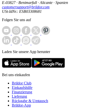
E-03827 · Benimarfull · Alicante · Spanien
customersupport@brildor.com
USt-IdNr.: ESB03308681
Folgen Sie uns auf
Laden Sie unsere App herunter
Bei uns einkaufen
Brildor Club
Einkaufshilfe
Finanzierung
Lieferung
Rückgabe & Umtausch
Brildor-App