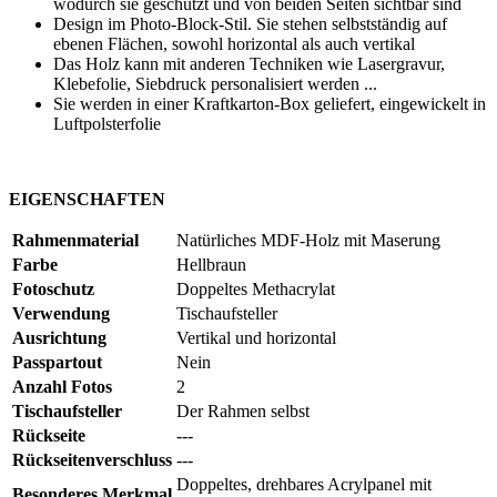
wodurch sie geschützt und von beiden Seiten sichtbar sind
Design im Photo-Block-Stil. Sie stehen selbstständig auf
ebenen Flächen, sowohl horizontal als auch vertikal
Das Holz kann mit anderen Techniken wie
Lasergravur
,
Klebefolie
,
Siebdruck
personalisiert werden ...
Sie werden in einer Kraftkarton-Box geliefert, eingewickelt in
Luftpolsterfolie
EIGENSCHAFTEN
Rahmenmaterial
Natürliches MDF-Holz mit Maserung
Farbe
Hellbraun
Fotoschutz
Doppeltes Methacrylat
Verwendung
Tischaufsteller
Ausrichtung
Vertikal und horizontal
Passpartout
Nein
Anzahl Fotos
2
Tischaufsteller
Der Rahmen selbst
Rückseite
---
Rückseitenverschluss
---
Doppeltes, drehbares Acrylpanel mit
Besonderes Merkmal