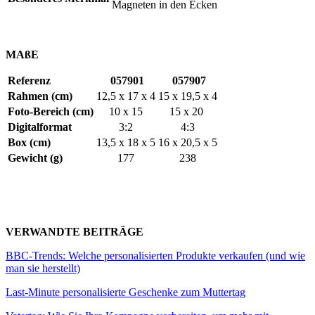
Magneten in den Ecken
MAßE
Referenz
057901
057907
Rahmen (cm)
12,5 x 17 x 4
15 x 19,5 x 4
Foto-Bereich (cm)
10 x 15
15 x 20
Digitalformat
3:2
4:3
Box (cm)
13,5 x 18 x 5
16 x 20,5 x 5
Gewicht (g)
177
238
VERWANDTE BEITRÄGE
BBC-Trends: Welche personalisierten Produkte verkaufen (und wie
man sie herstellt)
Last-Minute personalisierte Geschenke zum Muttertag