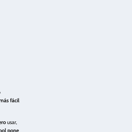
o
más fácil
ero
usar,
ool pone