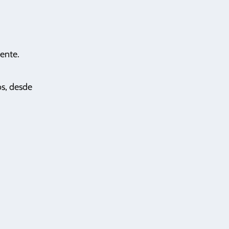
nente.
os, desde