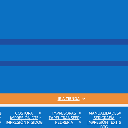
IR A TIENDA
S
COSTURA
IMPRESORAS
MANUALIDADES
IMPRESIÓN DTF
PAPEL TRANSFER
SERIGRAFÍA
negocio
IMPRESIÓN RÍGIDOS
PEDRERÍA
IMPRESIÓN TEXTIL
DTG