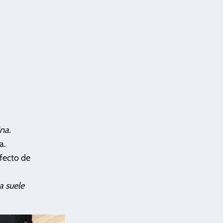
na.
a.
efecto de
a suele