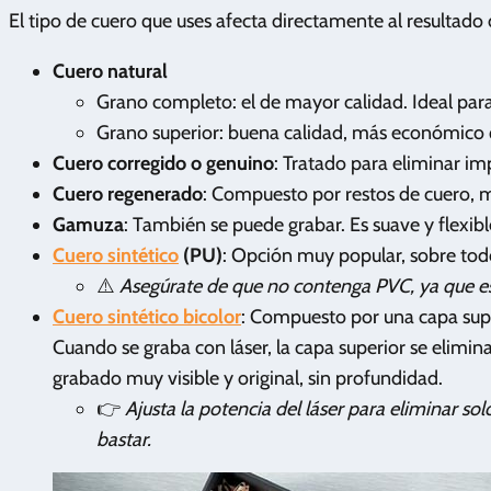
El tipo de cuero que uses afecta directamente al resultad
Cuero natural
Grano completo: el de mayor calidad. Ideal pa
Grano superior: buena calidad, más económico q
Cuero corregido o genuino
: Tratado para eliminar im
Cuero regenerado
: Compuesto por restos de cuero,
Gamuza
: También se puede grabar. Es suave y flexib
Cuero sintético
(PU)
: Opción muy popular, sobre todo
⚠️
Asegúrate de que no contenga PVC, ya que es
Cuero sintético bicolor
: Compuesto por una capa superf
Cuando se graba con láser, la capa superior se elimin
grabado muy visible y original, sin profundidad.
👉
Ajusta la potencia del láser para eliminar sol
bastar.