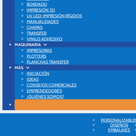
BORDADO
IMPRESIÓN 3D
UV LED: IMPRESIÓN RÍGIDOS
MANUALIDADES
CHAPAS
TRANSFER
VINILO ADHESIVO
MAQUINARIA
IMPRESORAS
PLOTTERS
PLANCHAS TRANSFER
MÁS
INICIACIÓN
IDEAS
CONSEJOS COMERCIALES
EMPRENDEDORES
¿QUIÉNES SOMOS?
Blog Brildor
PERSONALIZABLE
Grabado y corte láser
DISEÑOS
💥 Cómo grabar cuero con Xtool: parámetros, trucos y oportunidades de 
EMBALAJES