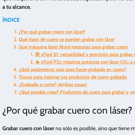
a tu alcance.
ÍNDICE
¿Por qué grabar cuero con láser?
Qué tipos de cuero se pueden grabar con láser
Qué máquina láser Xtool necesitas para grabar cuero
🛠️ xTool S1: versatilidad y precisión para grabar
🔥 xTool P2s: máxima potencia con láser CO₂ a n
¿Qué parámetros usar para hacer grabado en cuero?
Trucos para mejorar tus productos de cuero grabado
¿Grabado o corte? ¡Ambas cosas!
¿Qué puedes crear? Productos de cuero para grabar y v
¿Por qué grabar cuero con láser?
Grabar cuero con láser
no solo es posible, sino que tiene m