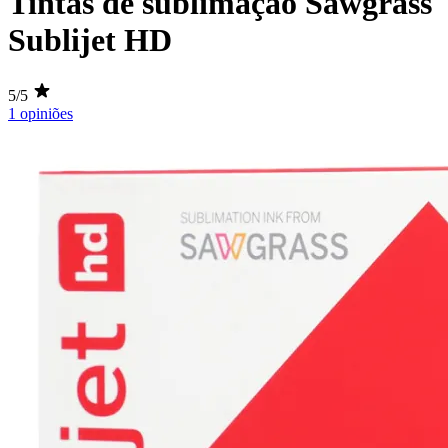
Tintas de sublimação Sawgrass
Sublijet HD
5/5
1 opiniões