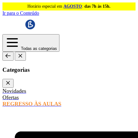
Horário especial em
AGOSTO
:
das 7h às 15h.
Ir para o Conteúdo
Todas as categorias
Categorias
Novidades
Ofertas
REGRESSO ÀS AULAS