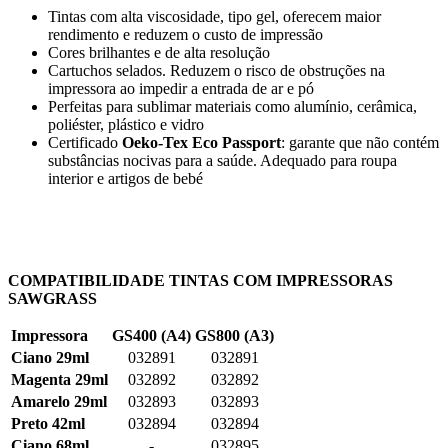
Tintas com alta viscosidade, tipo gel, oferecem maior
rendimento e reduzem o custo de impressão
Cores brilhantes e de alta resolução
Cartuchos selados. Reduzem o risco de obstruções na
impressora ao impedir a entrada de ar e pó
Perfeitas para sublimar materiais como alumínio, cerâmica,
poliéster, plástico e vidro
Certificado
Oeko-Tex Eco Passport
: garante que não contém
substâncias nocivas para a saúde. Adequado para roupa
interior e artigos de bebé
COMPATIBILIDADE TINTAS COM IMPRESSORAS
SAWGRASS
Impressora
GS400 (A4)
GS800 (A3)
Ciano 29ml
032891
032891
Magenta 29ml
032892
032892
Amarelo 29ml
032893
032893
Preto 42ml
032894
032894
Ciano 68ml
-
032895