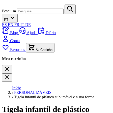
Pesquisa
PT
ES
EN
FR
IT
DE
Blog
Ajuda
Diário
Conta
Favoritos
Carrinho
Meu carrinho
Início
/
PERSONALIZÁVEIS
/
Tigela infantil de plástico sublimável e a sua forma
Tigela infantil de plástico