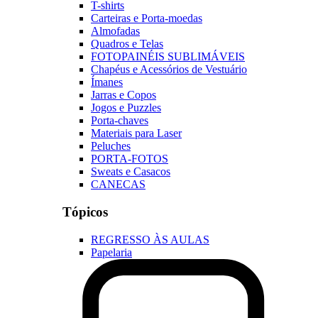
T-shirts
Carteiras e Porta-moedas
Almofadas
Quadros e Telas
FOTOPAINÉIS SUBLIMÁVEIS
Chapéus e Acessórios de Vestuário
Ímanes
Jarras e Copos
Jogos e Puzzles
Porta-chaves
Materiais para Laser
Peluches
PORTA-FOTOS
Sweats e Casacos
CANECAS
Tópicos
REGRESSO ÀS AULAS
Papelaria