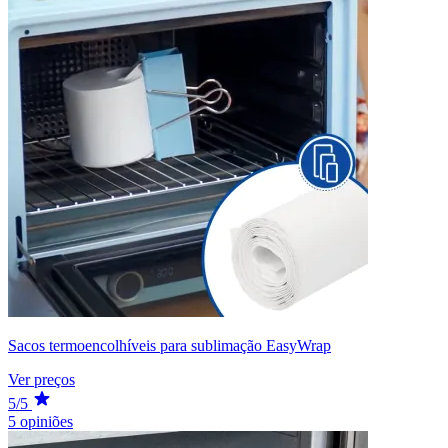
Sacos termoencolhíveis para sublimação EasyWrap
Ver preços
5/5
5 opiniões