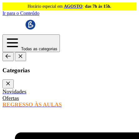
Horário especial em
AGOSTO
:
das 7h às 15h.
Ir para o Conteúdo
Todas as categorias
Categorias
Novidades
Ofertas
REGRESSO ÀS AULAS