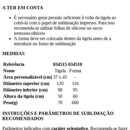
A TER EM CONTA
É necessário gerar pressão suficiente à volta da tigela ao
cobri-la com o papel de sublimação impresso. Para isso
recomenda-se utilizar folhas de silicone ou sacos
termoencolhíveis
A forma deve ser colocada dentro da tigela antes de a
introduzir no forno de sublimação
MEDIDAS
Referência
034515
034510
Nome
Tigela
Forma
Área personalizável (cm)
37 x 45
-
Diâmetro superior (cm)
120
116
Diâmetro inferior (cm)
98
95
Altura da tigela (cm)
50
60
Peso(g)
70
600
INSTRUÇÕES E PARÂMETROS DE SUBLIMAÇÃO
RECOMENDADOS
Parâmetros indicados com
caráter orientativo
. Recomenda-se fazer