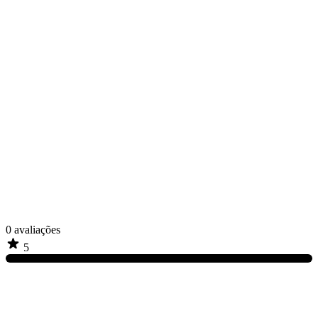
0
avaliações
5