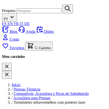
Pesquisa
PT
ES
EN
FR
IT
DE
Blog
Ajuda
Diário
Conta
Favoritos
Carrinho
Meu carrinho
Início
/
Prensas Térmicas
/
Consumíveis, Acessórios e Peças de Substituição
/
Acessórios para Prensas
/
Termómetro infravermelhos com ponteiro laser