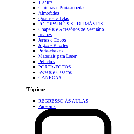
T-shirts
Carteiras e Porta-moedas
Almofadas
Quadros e Telas
FOTOPAINÉIS SUBLIMÁVEIS
Chapéus e Acessórios de Vestuário
Ímanes
Jarras e Copos
Jogos e Puzzles
Porta-chaves
Materiais para Laser
Peluches
PORTA-FOTOS
Sweats e Casacos
CANECAS
Tópicos
REGRESSO ÀS AULAS
Papelaria