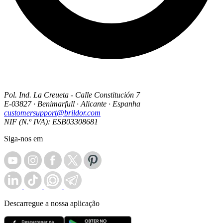
Pol. Ind. La Creueta - Calle Constitución 7
E-03827 · Benimarfull · Alicante · Espanha
customersupport@brildor.com
NIF (N.º IVA): ESB03308681
Siga-nos em
Descarregue a nossa aplicação