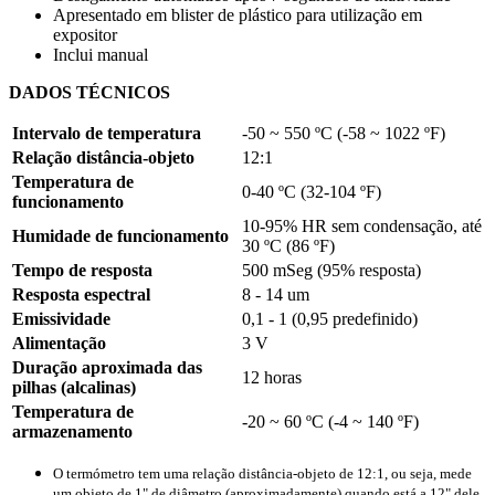
Apresentado em blister de plástico para utilização em
expositor
Inclui manual
DADOS TÉCNICOS
Intervalo de temperatura
-50 ~ 550 ºC
(
-58 ~ 1022 ºF
)
Relação distância-objeto
12:1
Temperatura de
0-40 ºC
(
32-104 ºF
)
funcionamento
10-95% HR
sem condensação, até
Humidade de funcionamento
30 ºC
(
86 ºF
)
Tempo de resposta
500 mSeg
(
95%
resposta)
Resposta espectral
8 - 14 um
Emissividade
0,1 - 1
(
0,95
predefinido)
Alimentação
3 V
Duração aproximada das
12 horas
pilhas (alcalinas)
Temperatura de
-20 ~ 60 ºC
(
-4 ~ 140 ºF
)
armazenamento
O termómetro tem uma relação distância-objeto de
12:1
, ou seja, mede
um objeto de
1"
de diâmetro (aproximadamente) quando está a
12"
dele