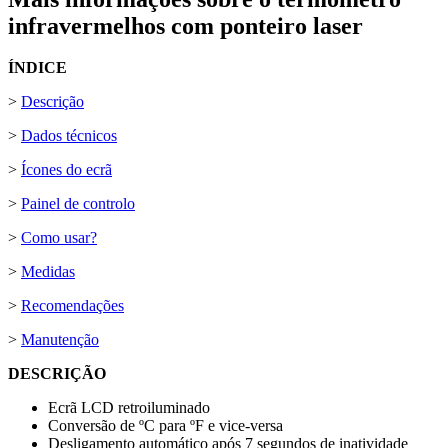
infravermelhos com ponteiro laser
ÍNDICE
>
Descrição
>
Dados técnicos
>
Ícones do ecrã
>
Painel de controlo
>
Como usar?
>
Medidas
>
Recomendações
>
Manutenção
DESCRIÇÃO
Ecrã LCD retroiluminado
Conversão de
ºC
para
ºF
e vice-versa
Desligamento automático após
7 segundos
de inatividade