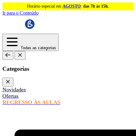
Horário especial em
AGOSTO
:
das 7h às 15h.
Ir para o Conteúdo
Todas as categorias
Categorias
Novidades
Ofertas
REGRESSO ÀS AULAS