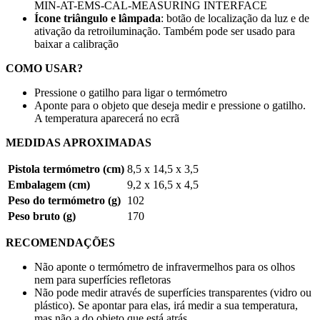
MIN-AT-EMS-CAL-MEASURING INTERFACE
Ícone triângulo e lâmpada
: botão de localização da luz e de
ativação da retroiluminação. Também pode ser usado para
baixar a calibração
COMO USAR?
Pressione o gatilho para ligar o termómetro
Aponte para o objeto que deseja medir e pressione o gatilho.
A temperatura aparecerá no ecrã
MEDIDAS APROXIMADAS
Pistola termómetro (cm)
8,5 x 14,5 x 3,5
Embalagem (cm)
9,2 x 16,5 x 4,5
Peso do termómetro (g)
102
Peso bruto (g)
170
RECOMENDAÇÕES
Não aponte o termómetro de infravermelhos para os olhos
nem para superfícies refletoras
Não pode medir através de superfícies transparentes (vidro ou
plástico). Se apontar para elas, irá medir a sua temperatura,
mas não a do objeto que está atrás