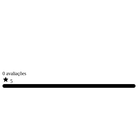
0
avaliações
5