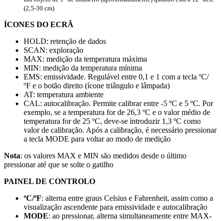
(
2,5-30 cm
)
ÍCONES DO ECRÃ
HOLD: retenção de dados
SCAN: exploração
MAX: medição da temperatura máxima
MIN: medição da temperatura mínima
EMS: emissividade. Regulável entre 0,1 e 1 com a tecla
ºC/
ºF
e o botão direito (ícone triângulo e lâmpada)
AT: temperatura ambiente
CAL: autocalibração. Permite calibrar entre
-5 ºC
e
5 ºC
. Por
exemplo, se a temperatura for de
26,3 ºC
e o valor médio de
temperatura for de
25 ºC
, deve-se introduzir
1,3 ºC
como
valor de calibração. Após a calibração, é necessário pressionar
a tecla MODE para voltar ao modo de medição
Nota
: os valores MAX e MIN são medidos desde o último
pressionar até que se solte o gatilho
PAINEL DE CONTROLO
ºC/ºF
: alterna entre graus Celsius e Fahrenheit, assim como a
visualização ascendente para emissividade e autocalibração
MODE
: ao pressionar, alterna simultaneamente entre MAX-