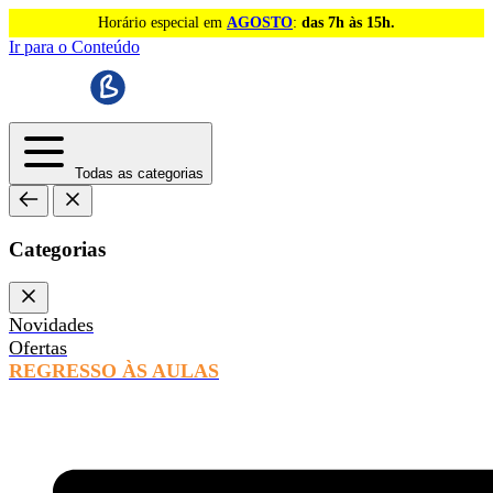
Horário especial em
AGOSTO
:
das 7h às 15h.
Ir para o Conteúdo
Todas as categorias
Categorias
Novidades
Ofertas
REGRESSO ÀS AULAS