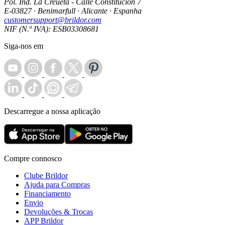
Pol. Ind. La Creueta - Calle Constitución 7
E-03827 · Benimarfull · Alicante · Espanha
customersupport@brildor.com
NIF (N.º IVA): ESB03308681
Siga-nos em
Descarregue a nossa aplicação
Compre connosco
Clube Brildor
Ajuda para Compras
Financiamento
Envio
Devoluções & Trocas
APP Brildor