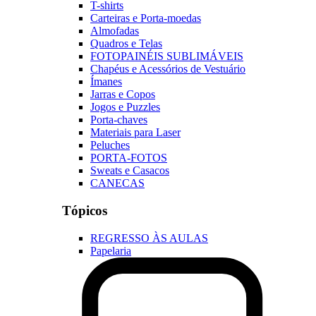
T-shirts
Carteiras e Porta-moedas
Almofadas
Quadros e Telas
FOTOPAINÉIS SUBLIMÁVEIS
Chapéus e Acessórios de Vestuário
Ímanes
Jarras e Copos
Jogos e Puzzles
Porta-chaves
Materiais para Laser
Peluches
PORTA-FOTOS
Sweats e Casacos
CANECAS
Tópicos
REGRESSO ÀS AULAS
Papelaria