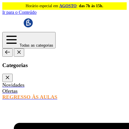
Horário especial em
AGOSTO
:
das 7h às 15h.
Ir para o Conteúdo
Todas as categorias
Categorias
Novidades
Ofertas
REGRESSO ÀS AULAS