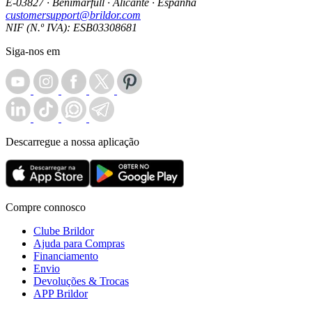
E-03827 · Benimarfull · Alicante · Espanha
customersupport@brildor.com
NIF (N.º IVA): ESB03308681
Siga-nos em
Descarregue a nossa aplicação
Compre connosco
Clube Brildor
Ajuda para Compras
Financiamento
Envio
Devoluções & Trocas
APP Brildor