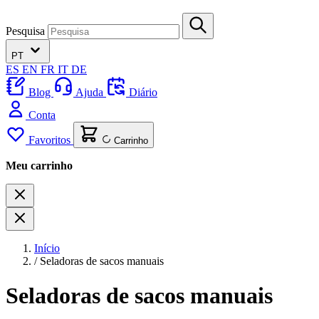
Pesquisa
PT
ES
EN
FR
IT
DE
Blog
Ajuda
Diário
Conta
Favoritos
Carrinho
Meu carrinho
Início
/
Seladoras de sacos manuais
Seladoras de sacos manuais