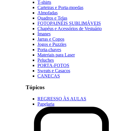
T-shirts
Carteiras e Porta-moedas
Almofadas
Quadros e Telas
FOTOPAINÉIS SUBLIMÁVEIS
Chapéus e Acessórios de Vestuário
Ímanes
Jarras e Copos
Jogos e Puzzles
Porta-chaves
Materiais para Laser
Peluches
PORTA-FOTOS
Sweats e Casacos
CANECAS
Tópicos
REGRESSO ÀS AULAS
Papelaria