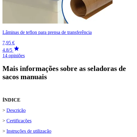
Lâminas de teflon para prensa de transferência
7,95 €
4.8/5
14 opiniões
Mais informações sobre as seladoras de
sacos manuais
ÍNDICE
>
Descrição
>
Certificações
>
Instruções de utilização