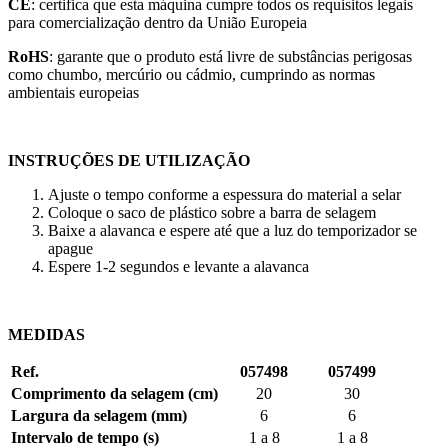
CE
: certifica que esta máquina cumpre todos os requisitos legais
para comercialização dentro da União Europeia
RoHS
: garante que o produto está livre de substâncias perigosas
como chumbo, mercúrio ou cádmio, cumprindo as normas
ambientais europeias
INSTRUÇÕES DE UTILIZAÇÃO
Ajuste o tempo conforme a espessura do material a selar
Coloque o saco de plástico sobre a barra de selagem
Baixe a alavanca e espere até que a luz do temporizador se
apague
Espere
1-2 segundos
e levante a alavanca
MEDIDAS
Ref.
057498
057499
Comprimento da selagem (cm)
20
30
Largura da selagem (mm)
6
6
Intervalo de tempo (s)
1 a 8
1 a 8