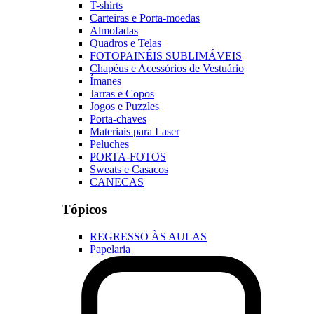
T-shirts
Carteiras e Porta-moedas
Almofadas
Quadros e Telas
FOTOPAINÉIS SUBLIMÁVEIS
Chapéus e Acessórios de Vestuário
Ímanes
Jarras e Copos
Jogos e Puzzles
Porta-chaves
Materiais para Laser
Peluches
PORTA-FOTOS
Sweats e Casacos
CANECAS
Tópicos
REGRESSO ÀS AULAS
Papelaria