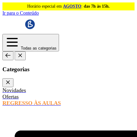
Horário especial em
AGOSTO
:
das 7h às 15h.
Ir para o Conteúdo
Todas as categorias
Categorias
Novidades
Ofertas
REGRESSO ÀS AULAS