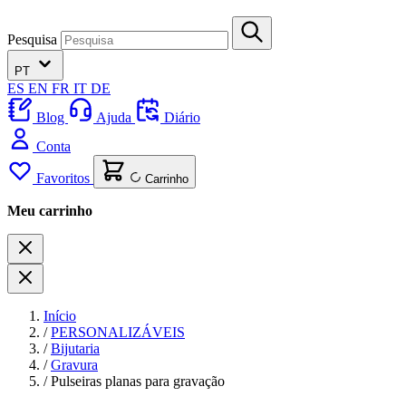
Pesquisa
PT
ES
EN
FR
IT
DE
Blog
Ajuda
Diário
Conta
Favoritos
Carrinho
Meu carrinho
Início
/
PERSONALIZÁVEIS
/
Bijutaria
/
Gravura
/
Pulseiras planas para gravação