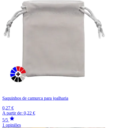
Saquinhos de camurça para joalharia
0,27 €
A partir de:
0,22 €
5/5
1 opiniões