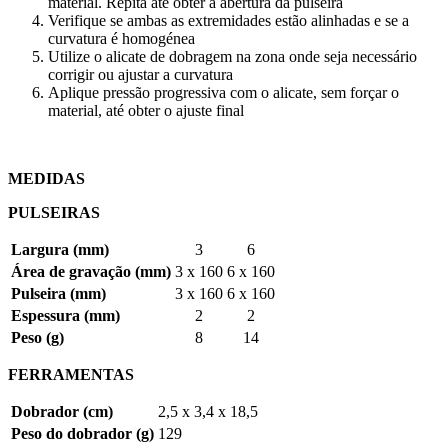
material. Repita até obter a abertura da pulseira
Verifique se ambas as extremidades estão alinhadas e se a
curvatura é homogénea
Utilize o alicate de dobragem na zona onde seja necessário
corrigir ou ajustar a curvatura
Aplique pressão progressiva com o alicate, sem forçar o
material, até obter o ajuste final
MEDIDAS
PULSEIRAS
Largura (mm)
3
6
Área de gravação (mm)
3 x 160
6 x 160
Pulseira (mm)
3 x 160
6 x 160
Espessura (mm)
2
2
Peso (g)
8
14
FERRAMENTAS
Dobrador (cm)
2,5 x 3,4 x 18,5
Peso do dobrador (g)
129