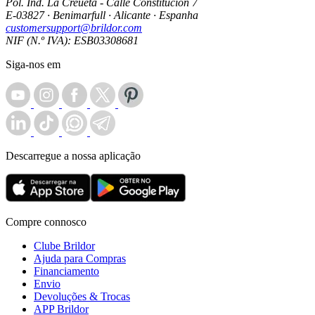
Pol. Ind. La Creueta - Calle Constitución 7
E-03827 · Benimarfull · Alicante · Espanha
customersupport@brildor.com
NIF (N.º IVA): ESB03308681
Siga-nos em
Descarregue a nossa aplicação
Compre connosco
Clube Brildor
Ajuda para Compras
Financiamento
Envio
Devoluções & Trocas
APP Brildor