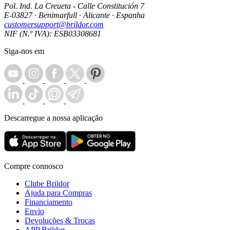
Pol. Ind. La Creueta - Calle Constitución 7
E-03827 · Benimarfull · Alicante · Espanha
customersupport@brildor.com
NIF (N.º IVA): ESB03308681
Siga-nos em
Descarregue a nossa aplicação
Compre connosco
Clube Brildor
Ajuda para Compras
Financiamento
Envio
Devoluções & Trocas
APP Brildor