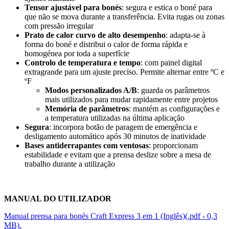
Tensor ajustável para bonés
: segura e estica o boné para
que não se mova durante a transferência. Evita rugas ou zonas
com pressão irregular
Prato de calor curvo de alto desempenho
: adapta-se à
forma do boné e distribui o calor de forma rápida e
homogénea por toda a superfície
Controlo de temperatura e tempo
: com painel digital
extragrande para um ajuste preciso. Permite alternar entre
ºC
e
ºF
Modos personalizados A/B
: guarda os parâmetros
mais utilizados para mudar rapidamente entre projetos
Memória de parâmetros
: mantém as configurações e
a temperatura utilizadas na última aplicação
Segura
: incorpora botão de paragem de emergência e
desligamento automático após
30 minutos
de inatividade
Bases antiderrapantes com ventosas
: proporcionam
estabilidade e evitam que a prensa deslize sobre a mesa de
trabalho durante a utilização
MANUAL DO UTILIZADOR
Manual prensa para bonés Craft Express 3 em 1 (Inglês)(.pdf - 0,3
MB).