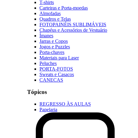
T-shirts
Carteiras e Porta-moedas
Almofadas
Quadros e Telas
FOTOPAINÉIS SUBLIMÁVEIS
Chapéus e Acessórios de Vestuário
Ímanes
Jarras e Copos
Jogos e Puzzles
Porta-chaves
Materiais para Laser
Peluches
PORTA-FOTOS
Sweats e Casacos
CANECAS
Tópicos
REGRESSO ÀS AULAS
Papelaria