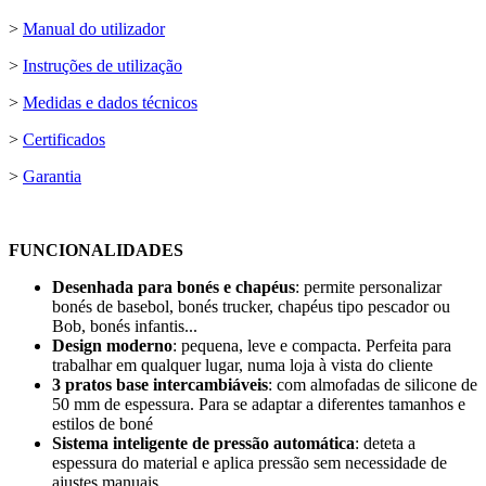
>
Manual do utilizador
>
Instruções de utilização
>
Medidas e dados técnicos
>
Certificados
>
Garantia
FUNCIONALIDADES
Desenhada para bonés e chapéus
: permite personalizar
bonés de basebol, bonés trucker, chapéus tipo pescador ou
Bob, bonés infantis...
Design moderno
: pequena, leve e compacta. Perfeita para
trabalhar em qualquer lugar, numa loja à vista do cliente
3 pratos base intercambiáveis
: com almofadas de silicone de
50 mm
de espessura. Para se adaptar a diferentes tamanhos e
estilos de boné
Sistema inteligente de pressão automática
: deteta a
espessura do material e aplica pressão sem necessidade de
ajustes manuais