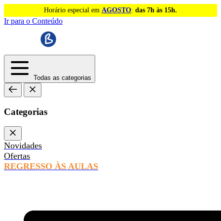
Horário especial em
AGOSTO
:
das 7h às 15h.
Ir para o Conteúdo
Todas as categorias
Categorias
Novidades
Ofertas
REGRESSO ÀS AULAS