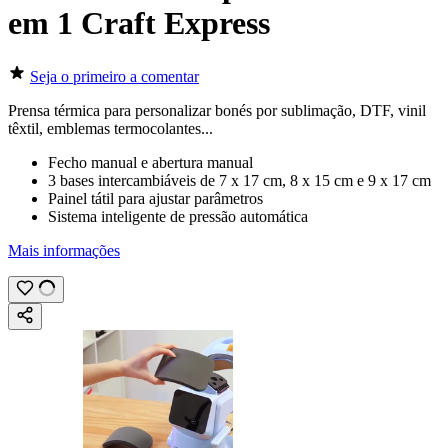
em 1 Craft Express
Seja o primeiro a comentar
Prensa térmica para personalizar bonés por
sublimação
,
DTF
,
vinil
têxtil
,
emblemas termocolantes
...
Fecho manual e abertura manual
3 bases intercambiáveis de
7 x 17 cm
,
8 x 15 cm
e
9 x 17 cm
Painel tátil para ajustar parâmetros
Sistema inteligente de pressão automática
Mais informações