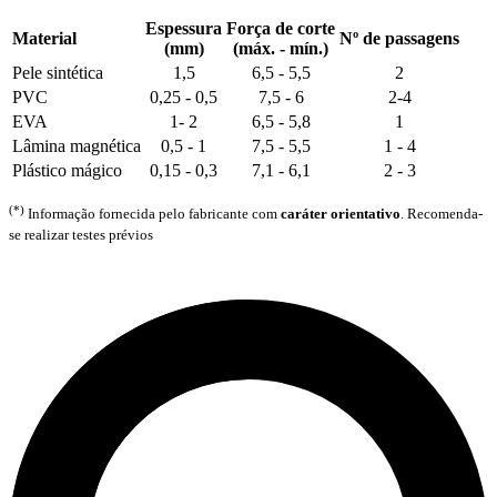
Espessura
Força de corte
Material
Nº de passagens
(mm)
(máx. - mín.)
Pele sintética
1,5
6,5 - 5,5
2
PVC
0,25 - 0,5
7,5 - 6
2-4
EVA
1- 2
6,5 - 5,8
1
Lâmina magnética
0,5 - 1
7,5 - 5,5
1 - 4
Plástico mágico
0,15 - 0,3
7,1 - 6,1
2 - 3
(*)
Informação fornecida pelo fabricante com
caráter orientativo
. Recomenda-
se realizar testes prévios