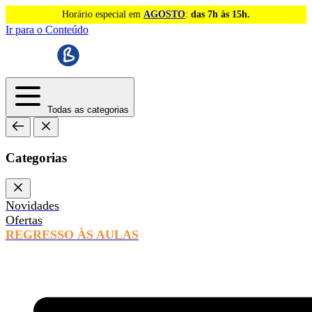
Horário especial em
AGOSTO
:
das 7h às 15h.
Ir para o Conteúdo
Todas as categorias
Categorias
Novidades
Ofertas
REGRESSO ÀS AULAS