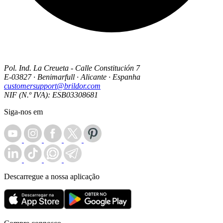
Pol. Ind. La Creueta - Calle Constitución 7
E-03827 · Benimarfull · Alicante · Espanha
customersupport@brildor.com
NIF (N.º IVA): ESB03308681
Siga-nos em
Descarregue a nossa aplicação