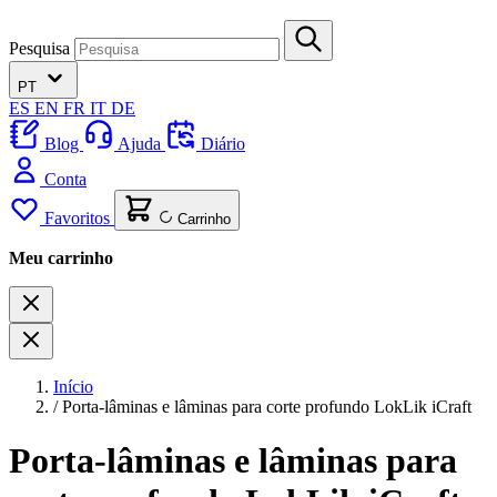
Pesquisa
PT
ES
EN
FR
IT
DE
Blog
Ajuda
Diário
Conta
Favoritos
Carrinho
Meu carrinho
Início
/
Porta-lâminas e lâminas para corte profundo LokLik iCraft
Porta-lâminas e lâminas para