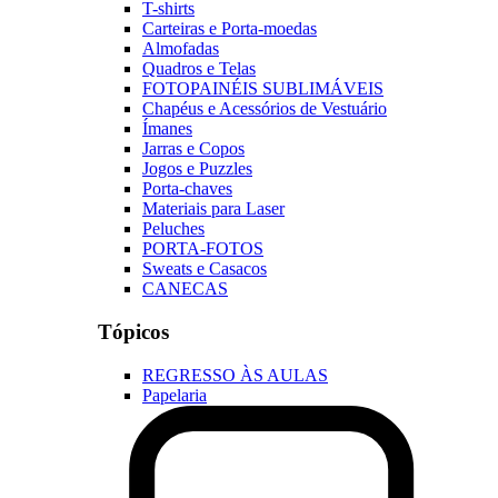
T-shirts
Carteiras e Porta-moedas
Almofadas
Quadros e Telas
FOTOPAINÉIS SUBLIMÁVEIS
Chapéus e Acessórios de Vestuário
Ímanes
Jarras e Copos
Jogos e Puzzles
Porta-chaves
Materiais para Laser
Peluches
PORTA-FOTOS
Sweats e Casacos
CANECAS
Tópicos
REGRESSO ÀS AULAS
Papelaria