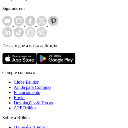
Siga-nos em
Descarregue a nossa aplicação
Compre connosco
Clube Brildor
Ajuda para Compras
Financiamento
Envio
Devoluções & Trocas
APP Brildor
Sobre a Brildor
O que é a Brildor?