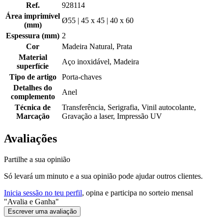
Ref.
928114
Área imprimível
Ø55 | 45 x 45 | 40 x 60
(mm)
Espessura (mm)
2
Cor
Madeira Natural, Prata
Material
Aço inoxidável, Madeira
superfície
Tipo de artigo
Porta-chaves
Detalhes do
Anel
complemento
Técnica de
Transferência, Serigrafia, Vinil autocolante,
Marcação
Gravação a laser, Impressão UV
Avaliações
Partilhe a sua opinião
Só levará um minuto e a sua opinião pode ajudar outros clientes.
Inicia sessão no teu perfil
, opina e participa no sorteio mensal
"Avalia e Ganha"
Escrever uma avaliação