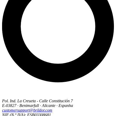
Pol. Ind. La Creueta - Calle Constitución 7
E-03827 · Benimarfull · Alicante · Espanha
customersupport@brildor.com
NIF (N.º IVA): ESB03308681