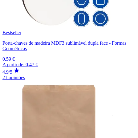
Bestseller
Porta-chaves de madeira MDF3 sublimável dupla face - Formas
Geométricas
0,59 €
A partir de:
0,47 €
4.9/5
21 opiniões