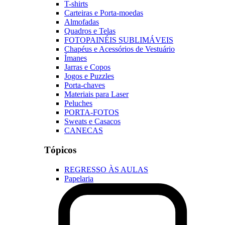
T-shirts
Carteiras e Porta-moedas
Almofadas
Quadros e Telas
FOTOPAINÉIS SUBLIMÁVEIS
Chapéus e Acessórios de Vestuário
Ímanes
Jarras e Copos
Jogos e Puzzles
Porta-chaves
Materiais para Laser
Peluches
PORTA-FOTOS
Sweats e Casacos
CANECAS
Tópicos
REGRESSO ÀS AULAS
Papelaria