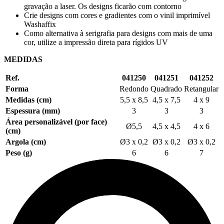
gravação a laser
. Os designs ficarão com contorno
Crie designs com cores e gradientes com o vinil imprimível
Washaffix
Como alternativa à serigrafia para designs com mais de uma
cor, utilize a
impressão direta para rígidos UV
MEDIDAS
Ref.
041250
041251
041252
Forma
Redondo
Quadrado
Retangular
Medidas (cm)
5,5 x 8,5
4,5 x 7,5
4 x 9
Espessura (mm)
3
3
3
Área personalizável (por face)
Ø5,5
4,5 x 4,5
4 x 6
(cm)
Argola (cm)
Ø3 x 0,2
Ø3 x 0,2
Ø3 x 0,2
Peso (g)
6
6
7