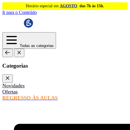
Horário especial em
AGOSTO
:
das 7h às 15h.
Ir para o Conteúdo
Todas as categorias
Categorias
Novidades
Ofertas
REGRESSO ÀS AULAS