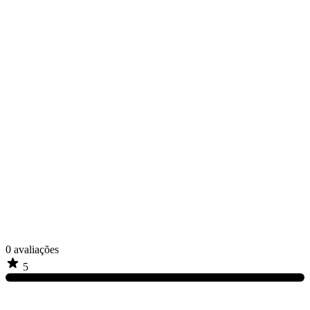
0
avaliações
5