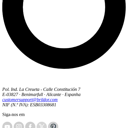
Pol. Ind. La Creueta - Calle Constitución 7
E-03827 · Benimarfull · Alicante · Espanha
customersupport@brildor.com
NIF (N.º IVA): ESB03308681
Siga-nos em