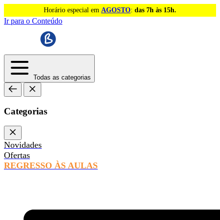
Horário especial em
AGOSTO
:
das 7h às 15h.
Ir para o Conteúdo
Todas as categorias
Categorias
Novidades
Ofertas
REGRESSO ÀS AULAS