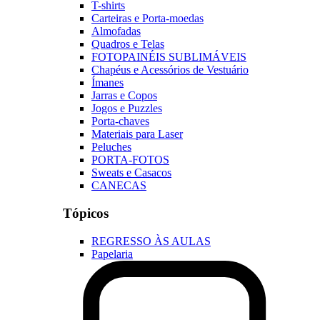
T-shirts
Carteiras e Porta-moedas
Almofadas
Quadros e Telas
FOTOPAINÉIS SUBLIMÁVEIS
Chapéus e Acessórios de Vestuário
Ímanes
Jarras e Copos
Jogos e Puzzles
Porta-chaves
Materiais para Laser
Peluches
PORTA-FOTOS
Sweats e Casacos
CANECAS
Tópicos
REGRESSO ÀS AULAS
Papelaria