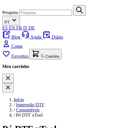
Pesquisa
PT
ES
EN
FR
IT
DE
Blog
Ajuda
Diário
Conta
Favoritos
Carrinho
Meu carrinho
Início
/
Impressão DTF
/
Consumíveis
/
Pó DTF xTool