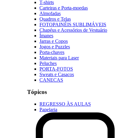
T-shirts
Carteiras e Porta-moedas
Almofadas
Quadros e Telas
FOTOPAINÉIS SUBLIMÁVEIS
Chapéus e Acessórios de Vestuário
Ímanes
Jarras e Copos
Jogos e Puzzles
Porta-chaves
Materiais para Laser
Peluches
PORTA-FOTOS
Sweats e Casacos
CANECAS
Tópicos
REGRESSO ÀS AULAS
Papelaria