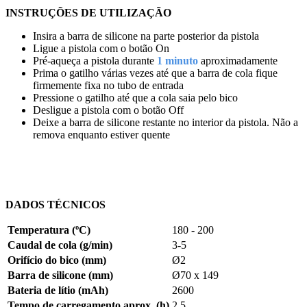
INSTRUÇÕES DE UTILIZAÇÃO
Insira a barra de silicone na parte posterior da pistola
Ligue a pistola com o botão On
Pré-aqueça a pistola durante
1 minuto
aproximadamente
Prima o gatilho várias vezes até que a barra de cola fique
firmemente fixa no tubo de entrada
Pressione o gatilho até que a cola saia pelo bico
Desligue a pistola com o botão Off
Deixe a barra de silicone restante no interior da pistola. Não a
remova enquanto estiver quente
DADOS TÉCNICOS
Temperatura (ºC)
180 - 200
Caudal de cola (g/min)
3-5
Orifício do bico (mm)
Ø2
Barra de silicone (mm)
Ø70 x 149
Bateria de lítio (mAh)
2600
Tempo de carregamento aprox. (h)
2,5