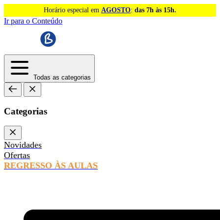
Horário especial em
AGOSTO
:
das 7h às 15h.
Ir para o Conteúdo
Todas as categorias
Categorias
Novidades
Ofertas
REGRESSO ÀS AULAS