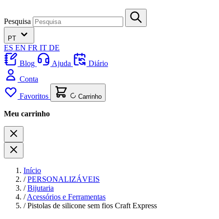
Pesquisa
PT
ES
EN
FR
IT
DE
Blog
Ajuda
Diário
Conta
Favoritos
Carrinho
Meu carrinho
Início
/
PERSONALIZÁVEIS
/
Bijutaria
/
Acessórios e Ferramentas
/
Pistolas de silicone sem fios Craft Express