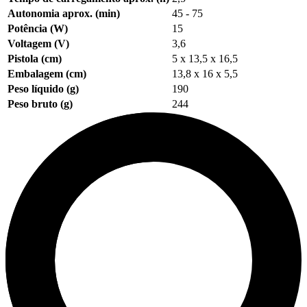
Autonomia aprox. (min)
45 - 75
Potência (W)
15
Voltagem (V)
3,6
Pistola (cm)
5 x 13,5 x 16,5
Embalagem (cm)
13,8 x 16 x 5,5
Peso líquido (g)
190
Peso bruto (g)
244