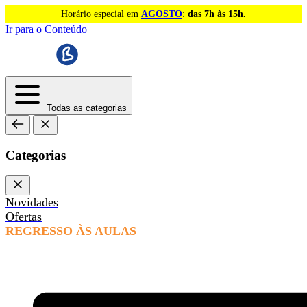
Horário especial em
AGOSTO
:
das 7h às 15h.
Ir para o Conteúdo
Todas as categorias
Categorias
Novidades
Ofertas
REGRESSO ÀS AULAS