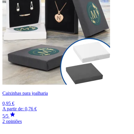
Caixinhas para joalharia
0,95 €
A partir de:
0,76 €
5/5
2 opiniões