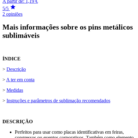
A partir de:
1,19 €
5/5
2 opiniões
Mais informações sobre os pins metálicos
sublimáveis
ÍNDICE
>
Descrição
>
A ter em conta
>
Medidas
>
Instruções e parâmetros de sublimação recomendados
DESCRIÇÃO
Perfeitos para usar como placas identificativas em feiras,
congressos ou eventos corporativos. Também como elemento