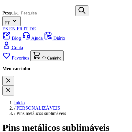
Pesquisa
PT
ES
EN
FR
IT
DE
Blog
Ajuda
Diário
Conta
Favoritos
Carrinho
Meu carrinho
Início
/
PERSONALIZÁVEIS
/
Pins metálicos sublimáveis
Pins metálicos sublimáveis