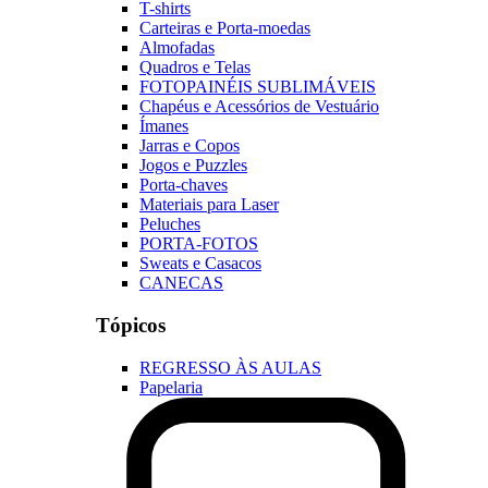
T-shirts
Carteiras e Porta-moedas
Almofadas
Quadros e Telas
FOTOPAINÉIS SUBLIMÁVEIS
Chapéus e Acessórios de Vestuário
Ímanes
Jarras e Copos
Jogos e Puzzles
Porta-chaves
Materiais para Laser
Peluches
PORTA-FOTOS
Sweats e Casacos
CANECAS
Tópicos
REGRESSO ÀS AULAS
Papelaria