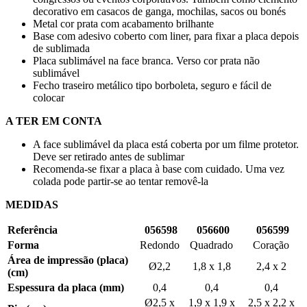
decorativo em casacos de ganga, mochilas, sacos ou bonés
Metal cor prata com acabamento brilhante
Base com adesivo coberto com liner, para fixar a placa depois
de sublimada
Placa sublimável na face branca. Verso cor prata não
sublimável
Fecho traseiro metálico tipo borboleta, seguro e fácil de
colocar
A TER EM CONTA
A face sublimável da placa está coberta por um filme protetor.
Deve ser retirado antes de sublimar
Recomenda-se fixar a placa à base com cuidado. Uma vez
colada pode partir-se ao tentar removê-la
MEDIDAS
Referência
056598
056600
056599
Forma
Redondo
Quadrado
Coração
Área de impressão (placa)
Ø2,2
1,8 x 1,8
2,4 x 2
(cm)
Espessura da placa (mm)
0,4
0,4
0,4
Ø2,5 x
1,9 x 1,9 x
2,5 x 2,2 x