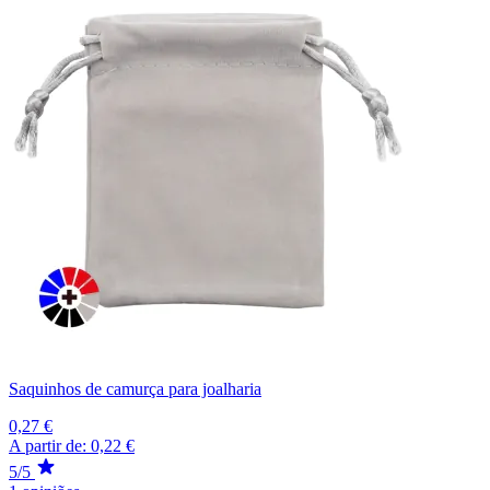
Saquinhos de camurça para joalharia
0,27 €
A partir de:
0,22 €
5/5