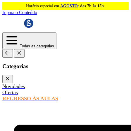
Horário especial em
AGOSTO
:
das 7h às 15h.
Ir para o Conteúdo
Todas as categorias
Categorias
Novidades
Ofertas
REGRESSO ÀS AULAS