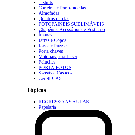
T-shirts
Carteiras e Porta-moedas
Almofadas
Quadros e Telas
FOTOPAINÉIS SUBLIMÁVEIS
Chapéus e Acessórios de Vestuário
Ímanes
Jarras e Copos
Jogos e Puzzles
Porta-chaves
Materiais para Laser
Peluches
PORTA-FOTOS
Sweats e Casacos
CANECAS
Tópicos
REGRESSO ÀS AULAS
Papelaria