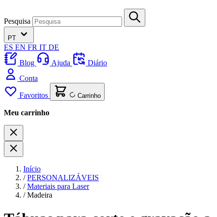
Pesquisa
PT
ES
EN
FR
IT
DE
Blog
Ajuda
Diário
Conta
Favoritos
Carrinho
Meu carrinho
Início
/
PERSONALIZÁVEIS
/
Materiais para Laser
/
Madeira