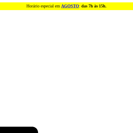
Horário especial em
AGOSTO
:
das 7h às 15h.