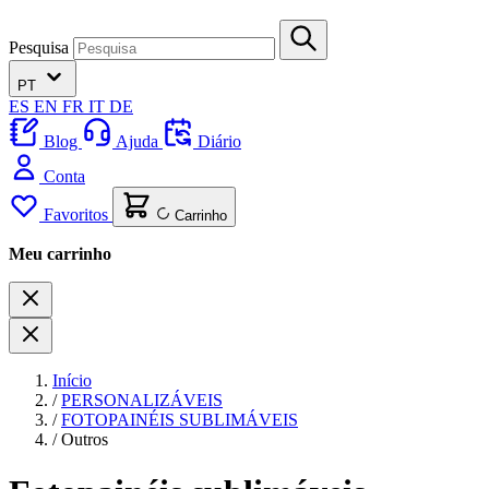
Pesquisa
PT
ES
EN
FR
IT
DE
Blog
Ajuda
Diário
Conta
Favoritos
Carrinho
Meu carrinho
Início
/
PERSONALIZÁVEIS
/
FOTOPAINÉIS SUBLIMÁVEIS
/
Outros