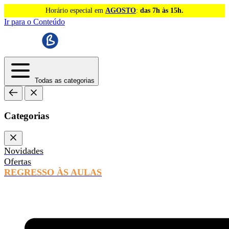
Horário especial em
AGOSTO
:
das 7h às 15h.
Ir para o Conteúdo
Todas as categorias
Categorias
Novidades
Ofertas
REGRESSO ÀS AULAS