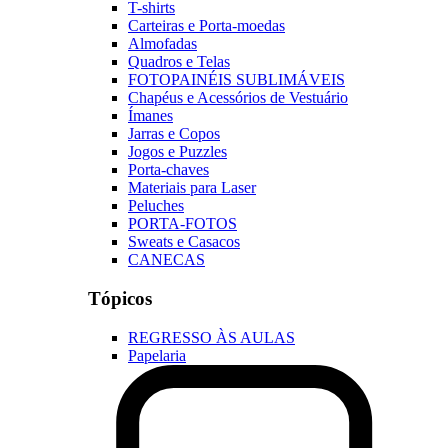
T-shirts
Carteiras e Porta-moedas
Almofadas
Quadros e Telas
FOTOPAINÉIS SUBLIMÁVEIS
Chapéus e Acessórios de Vestuário
Ímanes
Jarras e Copos
Jogos e Puzzles
Porta-chaves
Materiais para Laser
Peluches
PORTA-FOTOS
Sweats e Casacos
CANECAS
Tópicos
REGRESSO ÀS AULAS
Papelaria