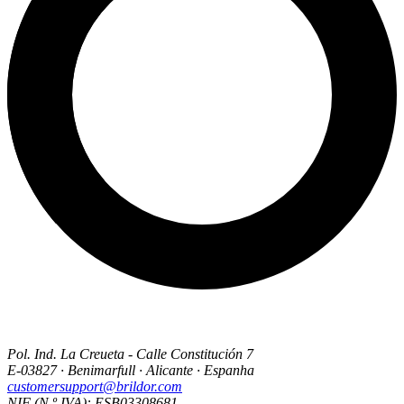
Pol. Ind. La Creueta - Calle Constitución 7
E-03827 · Benimarfull · Alicante · Espanha
customersupport@brildor.com
NIF (N.º IVA): ESB03308681