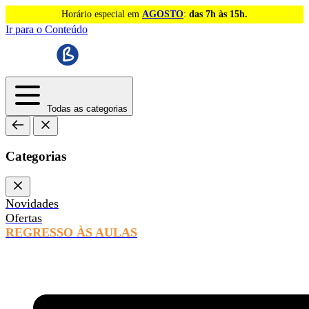
Horário especial em
AGOSTO
:
das 7h às 15h.
Ir para o Conteúdo
Todas as categorias
Categorias
Novidades
Ofertas
REGRESSO ÀS AULAS