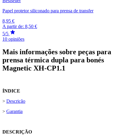
Bestseller
Papel protetor siliconado para prensa de transfer
8,95 €
A partir de:
8,50 €
5/5
10 opiniões
Mais informações sobre peças para
prensa térmica dupla para bonés
Magnetic XH-CP1.1
ÍNDICE
>
Descrição
>
Garantia
DESCRIÇÃO