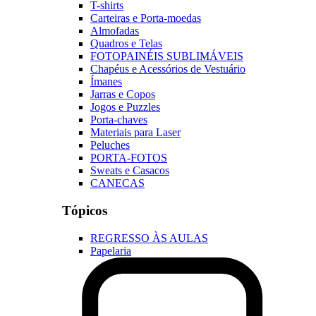
T-shirts
Carteiras e Porta-moedas
Almofadas
Quadros e Telas
FOTOPAINÉIS SUBLIMÁVEIS
Chapéus e Acessórios de Vestuário
Ímanes
Jarras e Copos
Jogos e Puzzles
Porta-chaves
Materiais para Laser
Peluches
PORTA-FOTOS
Sweats e Casacos
CANECAS
Tópicos
REGRESSO ÀS AULAS
Papelaria