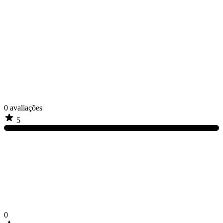
0
avaliações
5
0