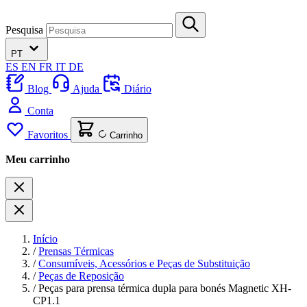
Pesquisa
PT
ES
EN
FR
IT
DE
Blog
Ajuda
Diário
Conta
Favoritos
Carrinho
Meu carrinho
Início
/
Prensas Térmicas
/
Consumíveis, Acessórios e Peças de Substituição
/
Peças de Reposição
/
Peças para prensa térmica dupla para bonés Magnetic XH-
CP1.1