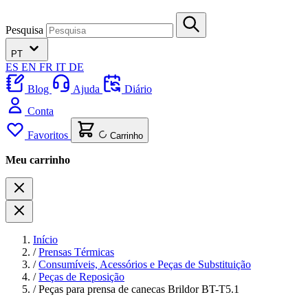
Pesquisa
PT
ES
EN
FR
IT
DE
Blog
Ajuda
Diário
Conta
Favoritos
Carrinho
Meu carrinho
Início
/
Prensas Térmicas
/
Consumíveis, Acessórios e Peças de Substituição
/
Peças de Reposição
/
Peças para prensa de canecas Brildor BT-T5.1