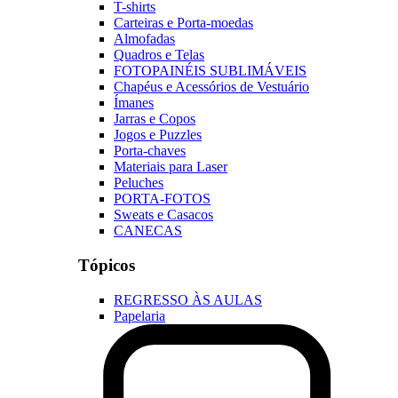
T-shirts
Carteiras e Porta-moedas
Almofadas
Quadros e Telas
FOTOPAINÉIS SUBLIMÁVEIS
Chapéus e Acessórios de Vestuário
Ímanes
Jarras e Copos
Jogos e Puzzles
Porta-chaves
Materiais para Laser
Peluches
PORTA-FOTOS
Sweats e Casacos
CANECAS
Tópicos
REGRESSO ÀS AULAS
Papelaria