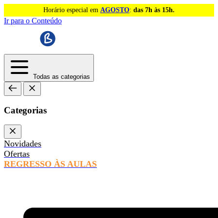
Horário especial em
AGOSTO
:
das 7h às 15h.
Ir para o Conteúdo
Todas as categorias
Categorias
Novidades
Ofertas
REGRESSO ÀS AULAS