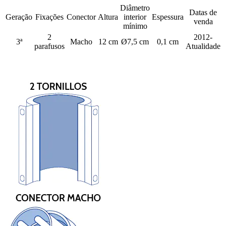
Diâmetro
Datas de
Geração
Fixações
Conector
Altura
interior
Espessura
venda
mínimo
2
2012-
3ª
Macho
12 cm
Ø7,5
cm
0,1 cm
parafusos
Atualidade