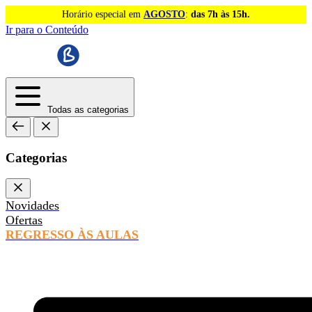
Horário especial em
AGOSTO
:
das 7h às 15h.
Ir para o Conteúdo
Todas as categorias
Categorias
Novidades
Ofertas
REGRESSO ÀS AULAS