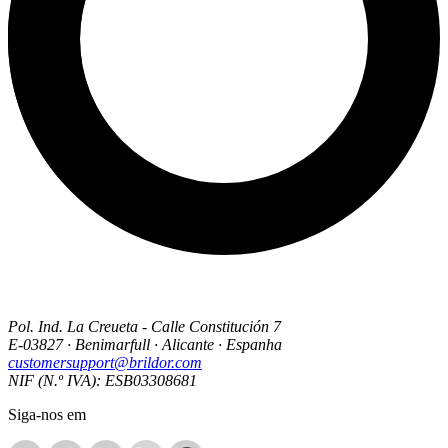
Pol. Ind. La Creueta - Calle Constitución 7
E-03827 · Benimarfull · Alicante · Espanha
customersupport@brildor.com
NIF (N.º IVA): ESB03308681
Siga-nos em