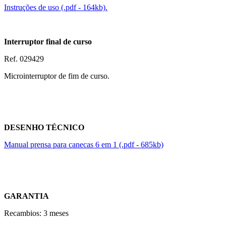
Instruções de uso (.pdf - 164kb).
Interruptor final de curso
Ref. 029429
Microinterruptor de fim de curso.
DESENHO TÉCNICO
Manual prensa para canecas 6 em 1 (.pdf - 685kb)
GARANTIA
Recambios: 3 meses