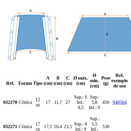
Ø
Ref.
A
B
C
Ø máx.
Peso
min.
exemplo
Ref.
Forma
Tipo
(cm)
(cm)
(cm)
(cm)
(g)
(cm)
de uso
Sup.: 6
Sup.:
12
032270
Cónica
17
11,7
27
Inf.:
5,8
456
948564
oz
9,5
Inf.: 9
Sup.:
17
Sup.: 6
5,5
032271
Cónica
17,5
16,4
23,5
530
oz
Inf.: 9
Inf.: