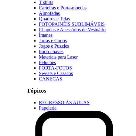
T-shirts
Carteiras e Porta-moedas
Almofadas
Quadros e Telas
FOTOPAINÉIS SUBLIMÁVEIS
Chapéus e Acessórios de Vestuário
Ímanes
Jarras e Copos
Jogos e Puzzles
Porta-chaves
Materiais para Laser
Peluches
PORTA-FOTOS
Sweats e Casacos
CANECAS
Tópicos
REGRESSO ÀS AULAS
Papelaria