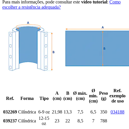
Para mais informações, pode consultar este
vídeo tutorial
:
Como
escolher a resistência adequada?
Ø
Ref.
A
B
Ø máx.
Peso
min.
exemplo
Ref.
Forma
Tipo
(cm)
(cm)
(cm)
(g)
(cm)
de uso
032269
Cilíndrica
6-9 oz
21,98
13,3
7,5
6,5
350
034188
12-15
039237
Cilíndrica
23
22
8,5
7
788
oz