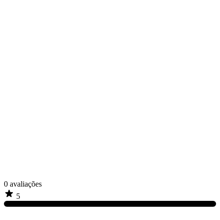
0
avaliações
5