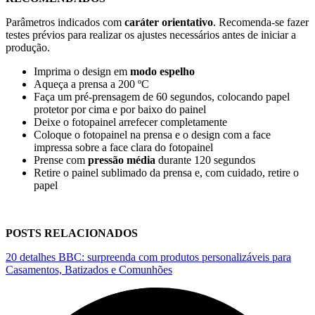
Parâmetros indicados com
caráter orientativo
. Recomenda-se fazer
testes prévios para realizar os ajustes necessários antes de iniciar a
produção.
Imprima o design em
modo espelho
Aqueça a prensa a
200 ºC
Faça um pré-prensagem de
60 segundos
, colocando papel
protetor por cima e por baixo do painel
Deixe o fotopainel arrefecer completamente
Coloque o fotopainel na prensa e o design com a face
impressa sobre a face clara do fotopainel
Prense com
pressão média
durante
120 segundos
Retire o painel sublimado da prensa e, com cuidado, retire o
papel
POSTS RELACIONADOS
20 detalhes BBC: surpreenda com produtos personalizáveis para
Casamentos, Batizados e Comunhões