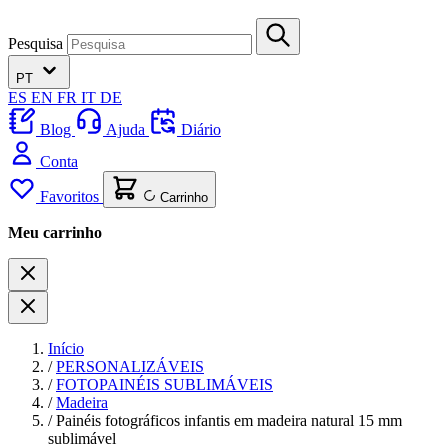
Pesquisa
PT
ES
EN
FR
IT
DE
Blog
Ajuda
Diário
Conta
Favoritos
Carrinho
Meu carrinho
Início
/
PERSONALIZÁVEIS
/
FOTOPAINÉIS SUBLIMÁVEIS
/
Madeira
/
Painéis fotográficos infantis em madeira natural 15 mm
sublimável