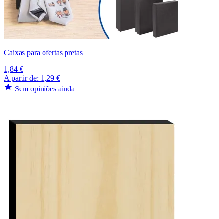
Caixas para ofertas pretas
1,84 €
A partir de:
1,29 €
Sem opiniões ainda