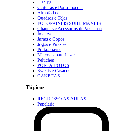
T-shirts
Carteiras e Porta-moedas
Almofadas
Quadros e Telas
FOTOPAINÉIS SUBLIMÁVEIS
Chapéus e Acessórios de Vestuário
Ímanes
Jarras e Copos
Jogos e Puzzles
Porta-chaves
Materiais para Laser
Peluches
PORTA-FOTOS
Sweats e Casacos
CANECAS
Tópicos
REGRESSO ÀS AULAS
Papelaria