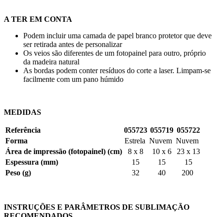
A TER EM CONTA
Podem incluir uma camada de papel branco protetor que deve
ser retirada antes de personalizar
Os veios são diferentes de um fotopainel para outro, próprio
da madeira natural
As bordas podem conter resíduos do corte a laser. Limpam-se
facilmente com um pano húmido
MEDIDAS
Referência
055723
055719
055722
Forma
Estrela
Nuvem
Nuvem
Área de impressão (fotopainel) (cm)
8 x 8
10 x 6
23 x 13
Espessura (mm)
15
15
15
Peso (g)
32
40
200
INSTRUÇÕES E PARÂMETROS DE SUBLIMAÇÃO
RECOMENDADOS