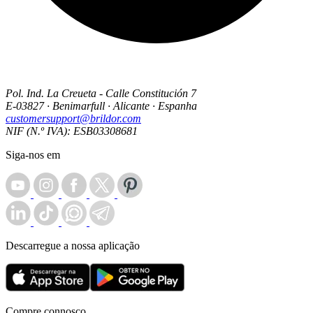
Pol. Ind. La Creueta - Calle Constitución 7
E-03827 · Benimarfull · Alicante · Espanha
customersupport@brildor.com
NIF (N.º IVA): ESB03308681
Siga-nos em
Descarregue a nossa aplicação
Compre connosco