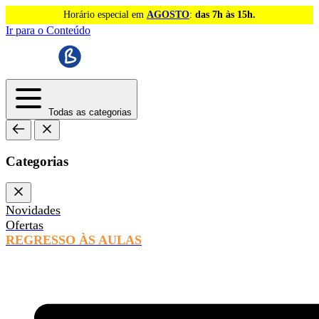
Horário especial em
AGOSTO
:
das 7h às 15h.
Ir para o Conteúdo
Todas as categorias
Categorias
Novidades
Ofertas
REGRESSO ÀS AULAS