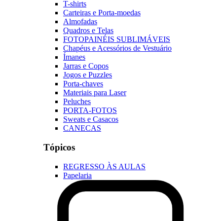
T-shirts
Carteiras e Porta-moedas
Almofadas
Quadros e Telas
FOTOPAINÉIS SUBLIMÁVEIS
Chapéus e Acessórios de Vestuário
Ímanes
Jarras e Copos
Jogos e Puzzles
Porta-chaves
Materiais para Laser
Peluches
PORTA-FOTOS
Sweats e Casacos
CANECAS
Tópicos
REGRESSO ÀS AULAS
Papelaria