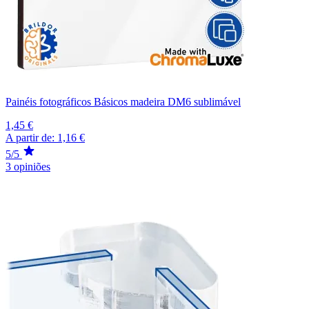
Painéis fotográficos Básicos madeira DM6 sublimável
1,45 €
A partir de:
1,16 €
5/5
3 opiniões