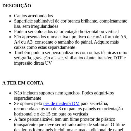
DESCRIÇÃO
Cantos arredondados
Superfície sublimável de cor branca brilhante, completamente
lisa, sem irregularidades
Podem ser colocados na orientação horizontal ou vertical
São apresentados numa caixa tipo livro de cartão formato A5,
A4 ou A3, consoante o tamanho do painel. Adquire mais
caixas como estas separadamente
Também podem ser personalizados com outras técnicas como
serigrafia
,
gravação a laser
,
vinil autocolante
,
transfer
,
DTF
e
impressão direta UV
A TER EM CONTA
Não incluem suportes nem ganchos. Podes adquiri-los
separadamente
Se optares pelo
pes de madeira DM
para secretária,
recomenda-se usar o de
8 cm
para os painéis em orientação
horizontal e o de
15 cm
para os verticais
A face personalizável tem um filme protetor de plástico
transparente que deve ser retirado antes de sublimar. O filme
de alguns fotopainéis inclui uma camada adicional de papel