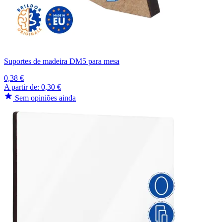
Suportes de madeira DM5 para mesa
0,38 €
A partir de:
0,30 €
Sem opiniões ainda