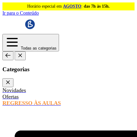
Horário especial em
AGOSTO
:
das 7h às 15h.
Ir para o Conteúdo
Todas as categorias
Categorias
Novidades
Ofertas
REGRESSO ÀS AULAS