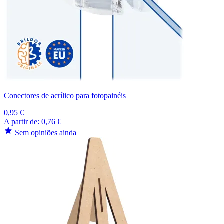
Conectores de acrílico para fotopainéis
0,95 €
A partir de:
0,76 €
Sem opiniões ainda