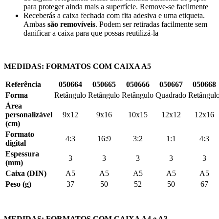
para proteger ainda mais a superfície. Remove-se facilmente
Receberás a caixa fechada com fita adesiva e uma etiqueta.
Ambas
são removíveis
. Podem ser retiradas facilmente sem
danificar a caixa para que possas reutilizá-la
MEDIDAS:
FORMATOS COM CAIXA A5
Referência
050664
050665
050666
050667
050668
Forma
Retângulo
Retângulo
Retângulo
Quadrado
Retângul
Área
personalizável
9x12
9x16
10x15
12x12
12x16
(cm)
Formato
4:3
16:9
3:2
1:1
4:3
digital
Espessura
3
3
3
3
3
(mm)
Caixa (DIN)
A5
A5
A5
A5
A5
Peso (g)
37
50
52
50
67
MEDIDAS:
FORMATOS COM CAIXA A4 e A3