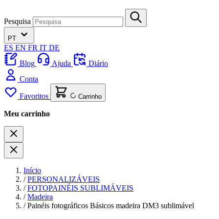
Pesquisa
PT
ES
EN
FR
IT
DE
Blog
Ajuda
Diário
Conta
Favoritos
Carrinho
Meu carrinho
Início
/
PERSONALIZÁVEIS
/
FOTOPAINÉIS SUBLIMÁVEIS
/
Madeira
/
Painéis fotográficos Básicos madeira DM3 sublimável