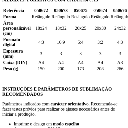
Referência
050672
050673
050675
050674
050676
Forma
Retângulo
Retângulo
Retângulo
Retângulo
Retângul
Área
personalizável
18x24
18x32
20x25
20x30
24x32
(cm)
Formato
4:3
16:9
5:4
3:2
4:3
digital
Espessura
3
3
3
3
3
(mm)
Caixa (DIN)
A4
A4
A4
A4
A3
Peso (g)
150
200
173
208
266
INSTRUÇÕES E PARÂMETROS DE SUBLIMAÇÃO
RECOMENDADOS
Parâmetros indicados com
carácter orientativo
. Recomenda-se
fazer testes prévios para realizar os ajustes necessários antes de
iniciar a produção.
Imprime o design em
modo espelho