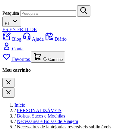
Pesquisa
PT
ES
EN
FR
IT
DE
Blog
Ajuda
Diário
Conta
Favoritos
Carrinho
Meu carrinho
Início
/
PERSONALIZÁVEIS
/
Bolsas, Sacos e Mochilas
/
Necessaires e Bolsas de Viagem
/
Necessaires de lantejoulas reversíveis sublimáveis