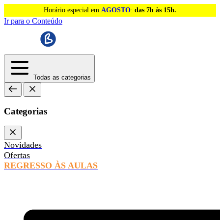
Horário especial em
AGOSTO
:
das 7h às 15h.
Ir para o Conteúdo
Todas as categorias
Categorias
Novidades
Ofertas
REGRESSO ÀS AULAS