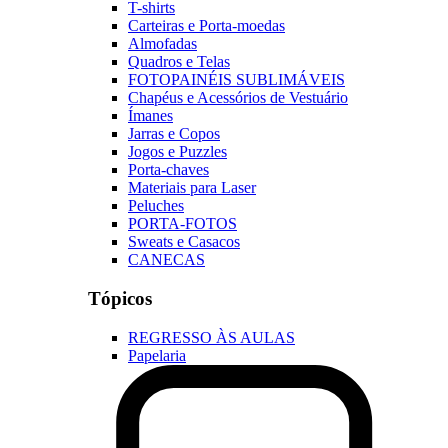
T-shirts
Carteiras e Porta-moedas
Almofadas
Quadros e Telas
FOTOPAINÉIS SUBLIMÁVEIS
Chapéus e Acessórios de Vestuário
Ímanes
Jarras e Copos
Jogos e Puzzles
Porta-chaves
Materiais para Laser
Peluches
PORTA-FOTOS
Sweats e Casacos
CANECAS
Tópicos
REGRESSO ÀS AULAS
Papelaria