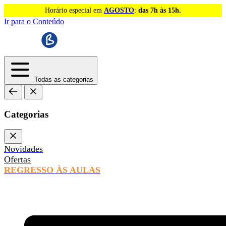
Horário especial em
AGOSTO
:
das 7h às 15h.
Ir para o Conteúdo
Todas as categorias
Categorias
Novidades
Ofertas
REGRESSO ÀS AULAS