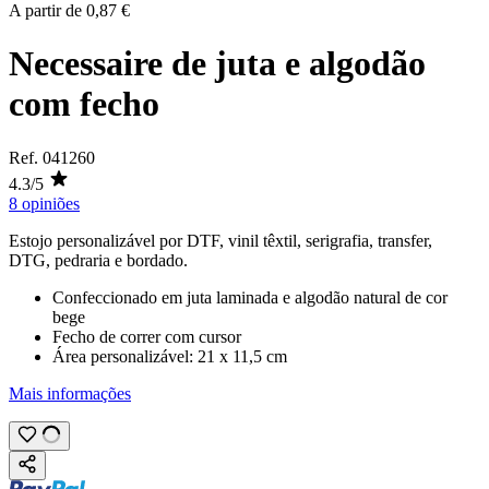
A partir de
0,87 €
Necessaire de juta e algodão
com fecho
Ref.
041260
4.3/5
8 opiniões
Estojo personalizável por
DTF
,
vinil têxtil
,
serigrafia
,
transfer
,
DTG
,
pedraria
e
bordado
.
Confeccionado em juta laminada e algodão natural de cor
bege
Fecho de correr com cursor
Área personalizável:
21 x 11,5 cm
Mais informações