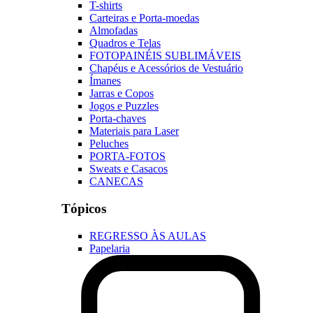
T-shirts
Carteiras e Porta-moedas
Almofadas
Quadros e Telas
FOTOPAINÉIS SUBLIMÁVEIS
Chapéus e Acessórios de Vestuário
Ímanes
Jarras e Copos
Jogos e Puzzles
Porta-chaves
Materiais para Laser
Peluches
PORTA-FOTOS
Sweats e Casacos
CANECAS
Tópicos
REGRESSO ÀS AULAS
Papelaria