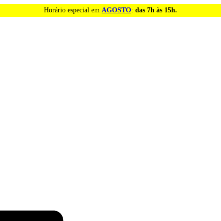
Horário especial em
AGOSTO
:
das 7h às 15h.