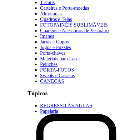
T-shirts
Carteiras e Porta-moedas
Almofadas
Quadros e Telas
FOTOPAINÉIS SUBLIMÁVEIS
Chapéus e Acessórios de Vestuário
Ímanes
Jarras e Copos
Jogos e Puzzles
Porta-chaves
Materiais para Laser
Peluches
PORTA-FOTOS
Sweats e Casacos
CANECAS
Tópicos
REGRESSO ÀS AULAS
Papelaria