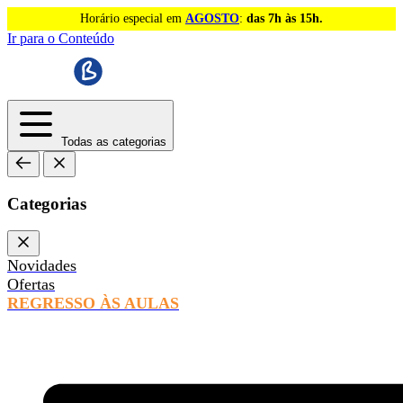
Horário especial em
AGOSTO
:
das 7h às 15h.
Ir para o Conteúdo
Todas as categorias
Categorias
Novidades
Ofertas
REGRESSO ÀS AULAS