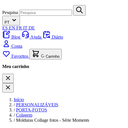
Pesquisa
PT
ES
EN
FR
IT
DE
Blog
Ajuda
Diário
Conta
Favoritos
Carrinho
Meu carrinho
Início
/
PERSONALIZÁVEIS
/
PORTA-FOTOS
/
Colagem
/
Molduras Collage fotos - Série Moments