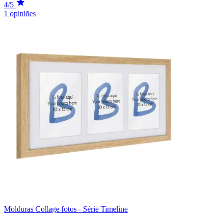
4/5
1 opiniões
Molduras Collage fotos - Série Timeline