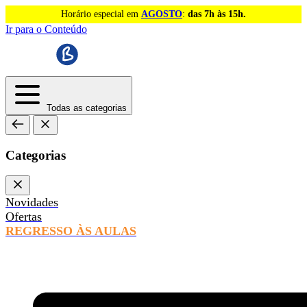
Horário especial em
AGOSTO
:
das 7h às 15h.
Ir para o Conteúdo
Todas as categorias
Categorias
Novidades
Ofertas
REGRESSO ÀS AULAS