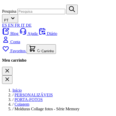
Pesquisa
PT
ES
EN
FR
IT
DE
Blog
Ajuda
Diário
Conta
Favoritos
Carrinho
Meu carrinho
Início
/
PERSONALIZÁVEIS
/
PORTA-FOTOS
/
Colagem
/
Molduras Collage fotos - Série Memory