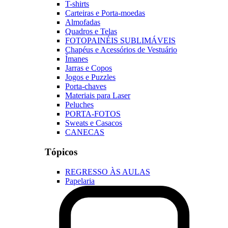
T-shirts
Carteiras e Porta-moedas
Almofadas
Quadros e Telas
FOTOPAINÉIS SUBLIMÁVEIS
Chapéus e Acessórios de Vestuário
Ímanes
Jarras e Copos
Jogos e Puzzles
Porta-chaves
Materiais para Laser
Peluches
PORTA-FOTOS
Sweats e Casacos
CANECAS
Tópicos
REGRESSO ÀS AULAS
Papelaria